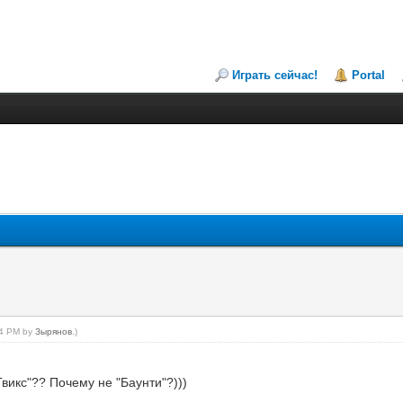
Играть сейчас!
Portal
:24 PM by
Зырянов
.)
Твикс"?? Почему не "Баунти"?)))