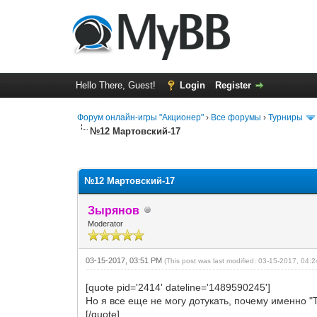
Hello There, Guest!
Login
Register
Форум онлайн-игры "Акционер"
›
Все форумы
›
Турниры
№12 Мартовский-17
0 Vote(s) - 0 Average
1
2
3
4
5
№12 Мартовский-17
Зырянов
Moderator
03-15-2017, 03:51 PM
(This post was last modified: 03-15-2017, 04
[quote pid='2414' dateline='1489590245']
Но я все еще не могу дотукать, почему именно "
[/quote]