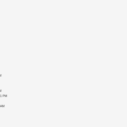
PM
PM
51 PM
2 AM