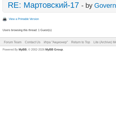
RE: Мартовский-17
- by
Govern
View a Printable Version
Users browsing this thread: 1 Guest(s)
Forum Team
Contact Us
Игра "Акционер"
Return to Top
Lite (Archive) 
Powered By
MyBB
, © 2002-2026
MyBB Group
.