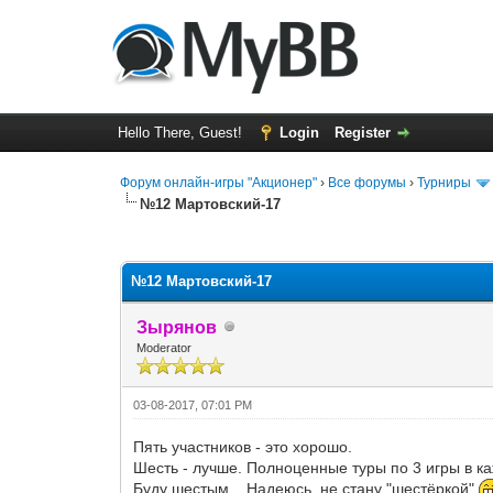
Hello There, Guest!
Login
Register
Форум онлайн-игры "Акционер"
›
Все форумы
›
Турниры
№12 Мартовский-17
0 Vote(s) - 0 Average
1
2
3
4
5
№12 Мартовский-17
Зырянов
Moderator
03-08-2017, 07:01 PM
Пять участников - это хорошо.
Шесть - лучше. Полноценные туры по 3 игры в к
Буду шестым... Надеюсь, не стану "шестёркой"