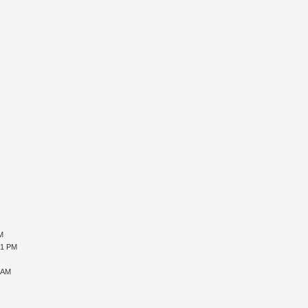
PM
51 PM
2 AM