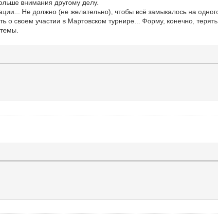
больше внимания другому делу.
ации... Не должно (не желательно), чтобы всё замыкалось на одного
ать о своем участии в Мартовском турнире... Форму, конечно, терят
 темы.