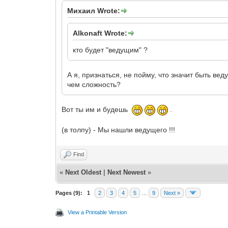
Михаил Wrote:
Alkonaft Wrote:
кто будет "ведущим" ?
А я, признаться, не пойму, что значит быть ве
чем сложность?
Вот ты им и будешь
.
(в толпу) - Мы нашли ведущего !!!
Find
«
Next Oldest
|
Next Newest
»
Pages (9):
1
2
3
4
5
…
9
Next »
View a Printable Version