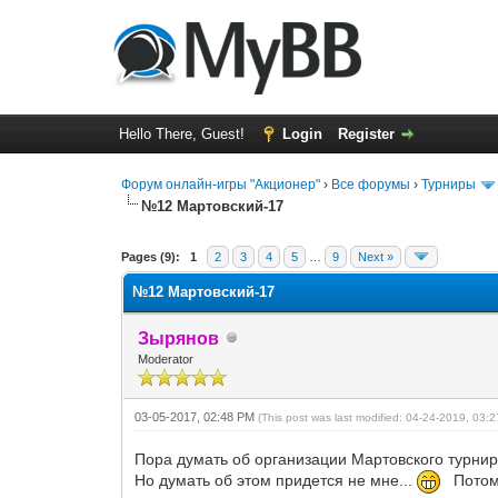
Hello There, Guest!
Login
Register
Форум онлайн-игры "Акционер"
›
Все форумы
›
Турниры
№12 Мартовский-17
0 Vote(s) - 0 Average
1
2
3
4
5
Pages (9):
1
2
3
4
5
…
9
Next »
№12 Мартовский-17
Зырянов
Moderator
03-05-2017, 02:48 PM
(This post was last modified: 04-24-2019, 03
Пора думать об организации Мартовского турнир
Но думать об этом придется не мне...
Потому