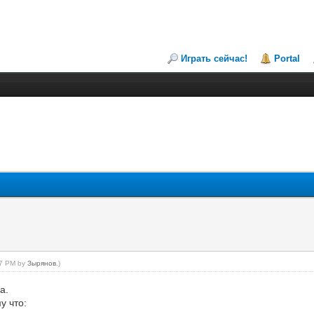
Играть сейчас!
Portal
:27 PM by
Зырянов
.)
а.
 что: