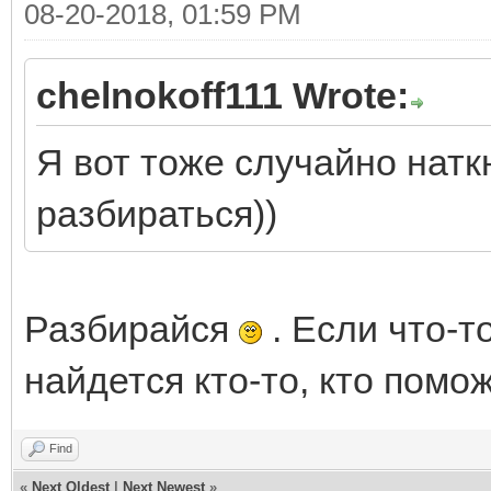
08-20-2018, 01:59 PM
chelnokoff111 Wrote:
Я вот тоже случайно натк
разбираться))
Разбирайся
. Если что-т
найдется кто-то, кто помо
Find
«
Next Oldest
|
Next Newest
»