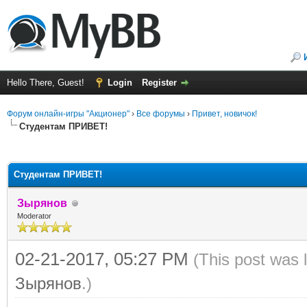
Hello There, Guest!
Login
Register
Форум онлайн-игры "Акционер"
›
Все форумы
›
Привет, новичок!
Студентам ПРИВЕТ!
ge
Студентам ПРИВЕТ!
Зырянов
Moderator
02-21-2017, 05:27 PM
(This post was 
Зырянов
.)