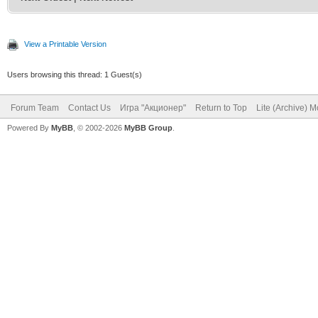
View a Printable Version
Users browsing this thread: 1 Guest(s)
Forum Team
Contact Us
Игра "Акционер"
Return to Top
Lite (Archive) 
Powered By
MyBB
, © 2002-2026
MyBB Group
.