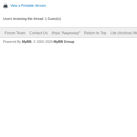
View a Printable Version
Users browsing this thread: 1 Guest(s)
Forum Team
Contact Us
Игра "Акционер"
Return to Top
Lite (Archive) 
Powered By
MyBB
, © 2002-2026
MyBB Group
.