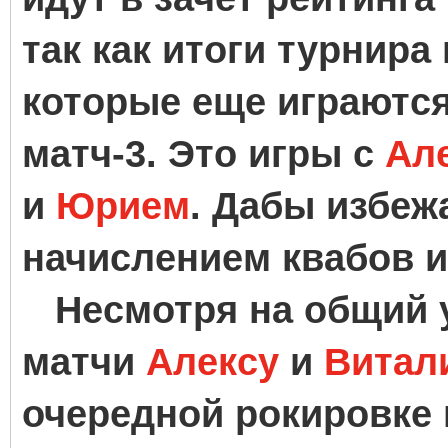
так как итоги турнира
которые еще играются
матч-3. Это игры с
Ал
и
Юрием
. Дабы избеж
начислением квабов и
Несмотря на общий у
матчи
Алексу
и
Витал
очередной рокировке 