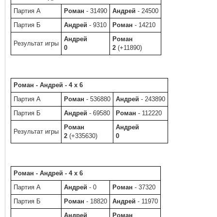
Партия А
Роман
- 31490
Андрей
- 24500
Партия Б
Андрей
- 9310
Роман
- 14210
Андрей
Роман
Результат игры
0
2
(+11890)
Роман - Андрей - 4 x 6
Партия А
Роман
- 536880
Андрей
- 243890
Партия Б
Андрей
- 69580
Роман
- 112220
Роман
Андрей
Результат игры
2
(+335630)
0
Роман - Андрей - 4 x 6
Партия А
Андрей
- 0
Роман
- 37320
Партия Б
Роман
- 18820
Андрей
- 11970
Андрей
Роман