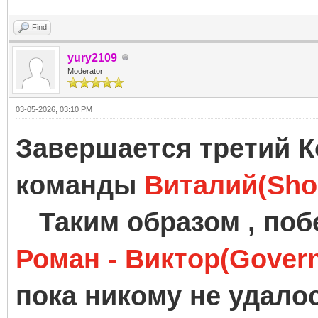
Find
yury2109
Moderator
03-05-2026, 03:10 PM
Завершается третий 
команды
Виталий(Shor
Таким образом , поб
Роман - Виктор(Govern
пока никому не удало