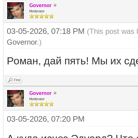
Governor
Moderator
03-05-2026, 07:18 PM
(This post was 
Governor
.)
Роман, дай пять! Мы их сд
Find
Governor
Moderator
03-05-2026, 07:20 PM