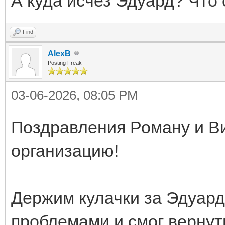
А куда исчез Эдуард? Что
Find
AlexB
Posting Freak
03-06-2026, 08:05 PM
Поздравления Роману и Ви
организацию!
Держим кулачки за Эдуард
проблемами и смог вернуть