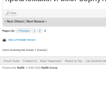
Find
«
Next Oldest
|
Next Newest
»
Pages (3):
« Previous
1
2
3
View a Printable Version
Users browsing this thread: 1 Guest(s)
Forum Team
Contact Us
Игра "Акционер"
Return to Top
Lite (Archive) 
Powered By
MyBB
, © 2002-2026
MyBB Group
.