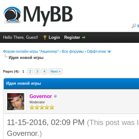
Hello There, Guest!
Login
Register
Форум онлайн-игры "Акционер"
›
Все форумы
›
Оффтопик
Идея новой игры
Pages (4):
1
2
3
4
Next »
Идея новой игры
Governor
Moderator
11-15-2016, 02:09 PM
(This post was 
Governor
.)