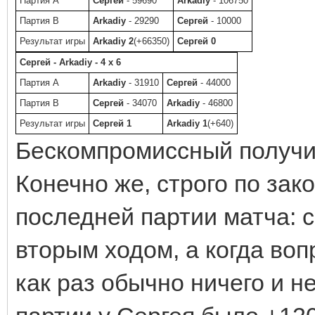
Партия A
Сергей
- 59690
Arkadiy
- 106750
Партия B
Arkadiy
- 29290
Сергей
- 10000
Результат игры
Arkadiy 2
(+66350)
Сергей 0
Сергей - Arkadiy - 4 x 6
Партия A
Arkadiy
- 31910
Сергей
- 44000
Партия B
Сергей
- 34070
Arkadiy
- 46800
Результат игры
Сергей 1
Arkadiy 1
(+640)
Бескомпромиссный получи
Конечно же, строго по зак
последней партии матча: сч
вторым ходом, а когда воп
как раз обычно ничего и не