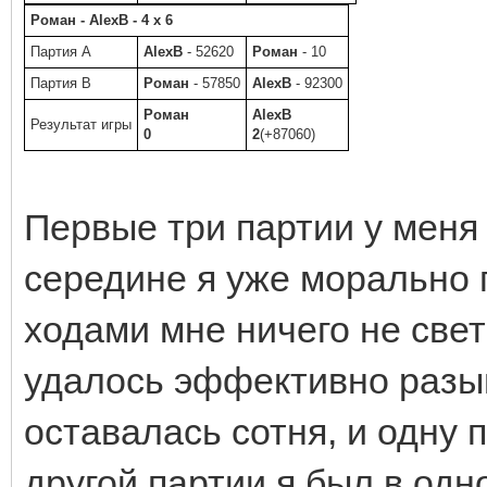
Роман - AlexB - 4 x 6
Партия A
AlexB
- 52620
Роман
- 10
Партия B
Роман
- 57850
AlexB
- 92300
Роман
AlexB
Результат игры
0
2
(+87060)
Первые три партии у меня
середине я уже морально г
ходами мне ничего не свет
удалось эффективно разыг
оставалась сотня, и одну 
другой партии я был в одн