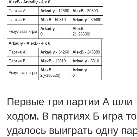
AlexB - Arkadiy - 4 x 6
Партия A
Arkadiy
- 12580
AlexB
- 30390
Партия B
AlexB
- 50310
Arkadiy
- 39490
Arkadiy
AlexB
Результат игры
0
2
(+28630)
Arkadiy - AlexB - 4 x 6
Партия A
Arkadiy
- 54260
AlexB
- 243380
Партия B
AlexB
- 12810
Arkadiy
- 5310
AlexB
Arkadiy
Результат игры
2
(+196620)
0
Первые три партии А шли
ходом. В партиях Б игра т
удалось выиграть одну па