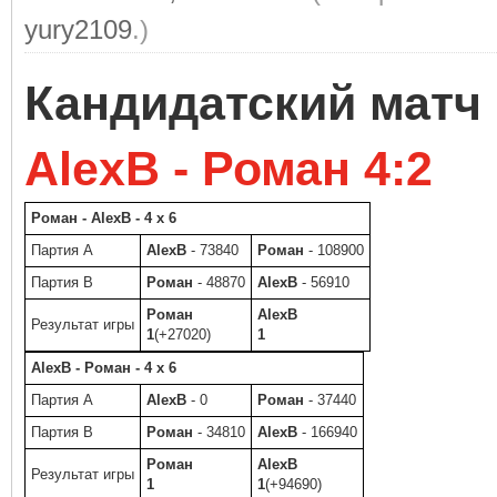
yury2109
.)
Кандидатский матч
AlexB - Роман 4:2
Роман - AlexB - 4 x 6
Партия A
AlexB
- 73840
Роман
- 108900
Партия B
Роман
- 48870
AlexB
- 56910
Роман
AlexB
Результат игры
1
(+27020)
1
AlexB - Роман - 4 x 6
Партия A
AlexB
- 0
Роман
- 37440
Партия B
Роман
- 34810
AlexB
- 166940
Роман
AlexB
Результат игры
1
1
(+94690)