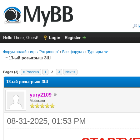
Hello There, Guest!
Login
Register
Форум онлайн-игры "Акционер"
›
Все форумы
›
Турниры
13-ый розыгрыш ЗШ
ge
Pages (3):
« Previous
1
2
3
Next »
13-ый розыгрыш ЗШ
yury2109
Moderator
08-31-2025, 01:53 PM