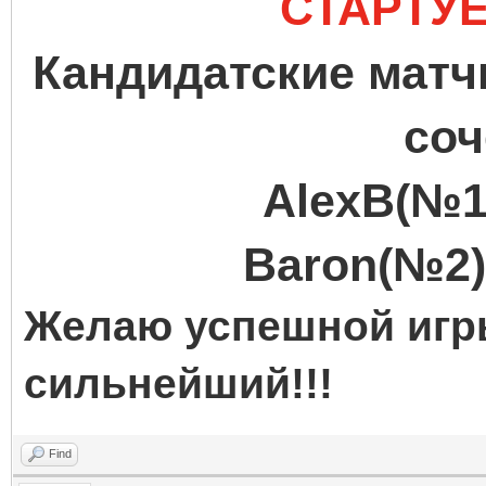
СТАРТУЕ
Кандидатские матч
соч
AlexB(№1
Baron(№2)
Желаю успешной игры
сильнейший!!!
Find