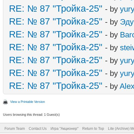
RE: № 87 "Тройка-25"
- by
yur
RE: № 87 "Тройка-25"
- by
Эду
RE: № 87 "Тройка-25"
- by
Bar
RE: № 87 "Тройка-25"
- by
ste
RE: № 87 "Тройка-25"
- by
yur
RE: № 87 "Тройка-25"
- by
yur
RE: № 87 "Тройка-25"
- by
Ale
View a Printable Version
Users browsing this thread: 1 Guest(s)
Forum Team
Contact Us
Игра "Акционер"
Return to Top
Lite (Archive) 