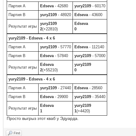
Партия A
Edseva
- 42680
yury2109
- 60170
Партия B
yury2109
- 48920
Edseva
- 43600
yury2109
Edseva
Результат игры
2
(+22810)
0
yury2109 - Edseva - 4 x 6
Партия A
yury2109
- 57770
Edseva
- 112140
Партия B
Edseva
- 57840
yury2109
- 57000
Edseva
yury2109
Результат игры
2
(+55210)
0
yury2109 - Edseva - 4 x 6
Партия A
yury2109
- 27440
Edseva
- 28560
Партия B
Edseva
- 29900
yury2109
- 35440
Edseva
yury2109
Результат игры
1
1
(+4420)
Просто выгрыз этот кваб у Эдуарда.
Find