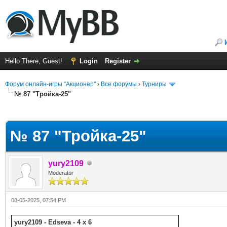
Hello There, Guest!
Login
Register
Форум онлайн-игры "Акционер"
›
Все форумы
›
Турниры
№ 87 "Тройка-25"
ge
№ 87 "Тройка-25"
yury2109
Moderator
08-05-2025, 07:54 PM
yury2109 - Edseva - 4 x 6