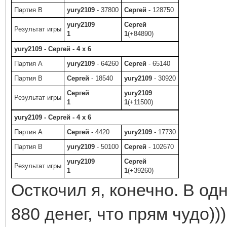
Партия B
yury2109
- 37800
Сергей
- 128750
yury2109
Сергей
Результат игры
1
1
(+84890)
yury2109 - Сергей - 4 x 6
Партия A
yury2109
- 64260
Сергей
- 65140
Партия B
Сергей
- 18540
yury2109
- 30920
Сергей
yury2109
Результат игры
1
1
(+11500)
yury2109 - Сергей - 4 x 6
Партия A
Сергей
- 4420
yury2109
- 17730
Партия B
yury2109
- 50100
Сергей
- 102670
yury2109
Сергей
Результат игры
1
1
(+39260)
Осткочил я, конечно. В од
880 денег, что прям чудо))