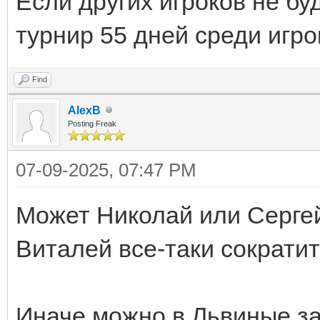
Если других игроков не буд
турнир 55 дней среди игро
Find
AlexB
Posting Freak
07-09-2025, 07:47 PM
Может Николай или Серге
Виталей все-таки сократи
Иначе можно в Львиные з