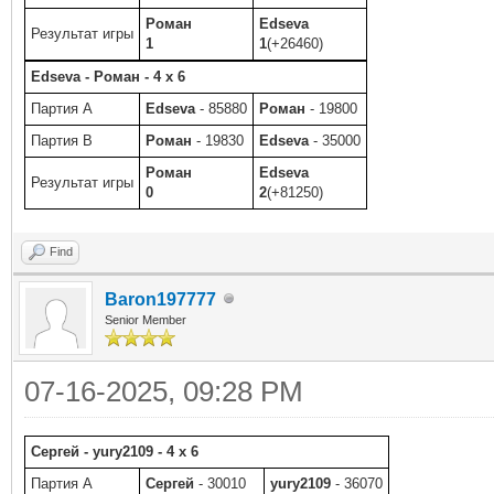
Роман
Edseva
Результат игры
1
1
(+26460)
Edseva - Роман - 4 x 6
Партия A
Edseva
- 85880
Роман
- 19800
Партия B
Роман
- 19830
Edseva
- 35000
Роман
Edseva
Результат игры
0
2
(+81250)
Find
Baron197777
Senior Member
07-16-2025, 09:28 PM
Сергей - yury2109 - 4 x 6
Партия A
Сергей
- 30010
yury2109
- 36070