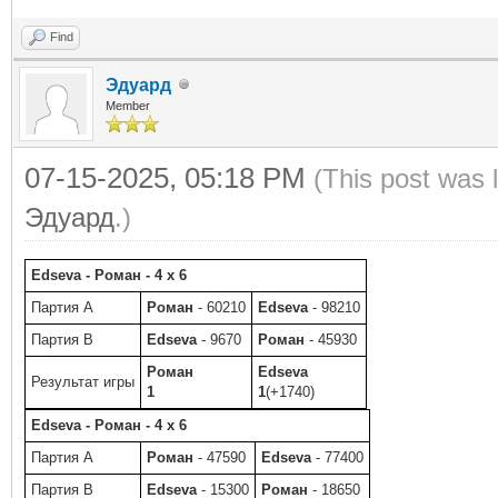
Find
Эдуард
Member
07-15-2025, 05:18 PM
(This post was 
Эдуард
.)
Edseva - Роман - 4 x 6
Партия A
Роман
- 60210
Edseva
- 98210
Партия B
Edseva
- 9670
Роман
- 45930
Роман
Edseva
Результат игры
1
1
(+1740)
Edseva - Роман - 4 x 6
Партия A
Роман
- 47590
Edseva
- 77400
Партия B
Edseva
- 15300
Роман
- 18650