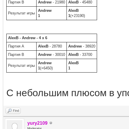
Партия B
Andrew
- 21980
AlexB
- 45480
Andrew
AlexB
Результат игры
1
1
(+23190)
AlexB - Andrew - 4 x 6
Партия A
AlexB
- 28780
Andrew
- 38920
Партия B
Andrew
- 30010
AlexB
- 33700
Andrew
AlexB
Результат игры
1
(+6450)
1
С небольшим плюсом в уп
Find
yury2109
Moderator