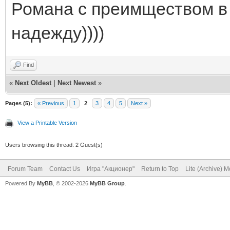
Романа с преимществом в 
надежду))))
Find
«
Next Oldest
|
Next Newest
»
Pages (5):
« Previous
1
2
3
4
5
Next »
View a Printable Version
Users browsing this thread: 2 Guest(s)
Forum Team
Contact Us
Игра "Акционер"
Return to Top
Lite (Archive) 
Powered By
MyBB
, © 2002-2026
MyBB Group
.