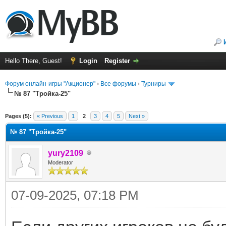
Hello There, Guest!
Login
Register
Форум онлайн-игры "Акционер"
›
Все форумы
›
Турниры
№ 87 "Тройка-25"
ge
Pages (5):
« Previous
1
2
3
4
5
Next »
№ 87 "Тройка-25"
yury2109
Moderator
07-09-2025, 07:18 PM