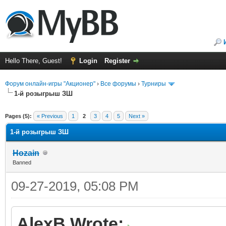
Hello There, Guest!
Login
Register
Форум онлайн-игры "Акционер"
›
Все форумы
›
Турниры
1-й розыгрыш ЗШ
ge
Pages (5):
« Previous
1
2
3
4
5
Next »
1-й розыгрыш ЗШ
Hozain
Banned
09-27-2019, 05:08 PM
AlexB Wrote: