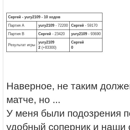
Сергей - yury2109 - 10 ходов
Партия A
yury2109
- 72200
Сергей
- 59170
Партия B
Сергей
- 23420
yury2109
- 93690
yury2109
Сергей
Результат игры
2
(+83300)
0
Наверное, не таким долже
матче, но ...
У меня были подозрения по
удобный соперник и наши 