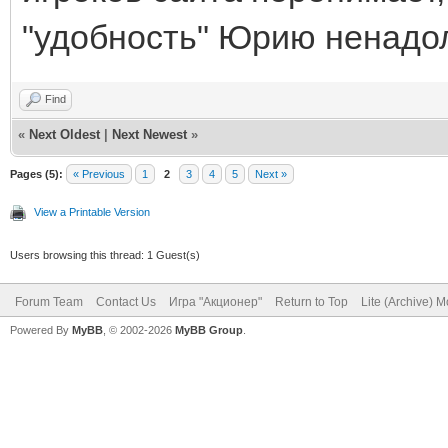
"удобность" Юрию ненадо
Find
«
Next Oldest
|
Next Newest
»
Pages (5):
« Previous
1
2
3
4
5
Next »
View a Printable Version
Users browsing this thread: 1 Guest(s)
Forum Team
Contact Us
Игра "Акционер"
Return to Top
Lite (Archive) 
Powered By
MyBB
, © 2002-2026
MyBB Group
.