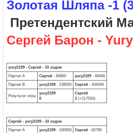
Золотая Шляпа -1 (3
Претендентский М
Сергей Барон - Yur
yury2109 - Сергей - 10 ходов
Партия A
Сергей
- 69960
yury2109
- 48400
Партия B
yury2109
- 238050
Сергей
- 434040
yury2109
Сергей
Результат игры
0
2
(+217550)
Сергей - yury2109 - 10 ходов
Партия A
yury2109
- 100950
Сергей
- 60780