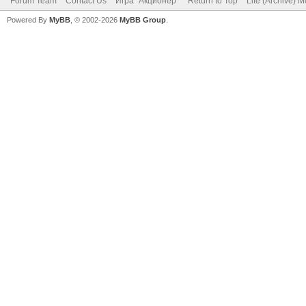
Forum Team
Contact Us
Игра "Акционер"
Return to Top
Lite (Archive) 
Powered By
MyBB
, © 2002-2026
MyBB Group
.