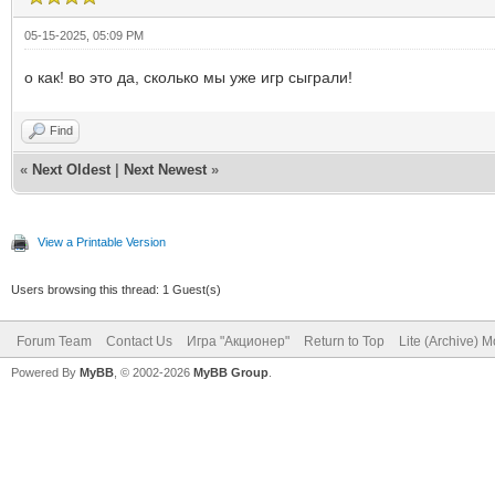
05-15-2025, 05:09 PM
о как! во это да, сколько мы уже игр сыграли!
Find
«
Next Oldest
|
Next Newest
»
View a Printable Version
Users browsing this thread: 1 Guest(s)
Forum Team
Contact Us
Игра "Акционер"
Return to Top
Lite (Archive) 
Powered By
MyBB
, © 2002-2026
MyBB Group
.