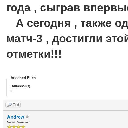
года , сыграв впервы
А сегодня , также од
матч-3 , достигли эт
отметки!!!
Attached Files
Thumbnail(s)
Find
Andrew
Senior Member