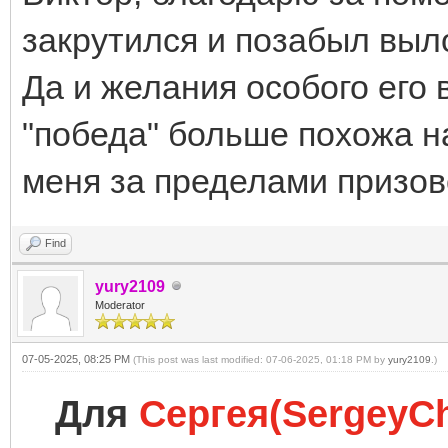
закрутился и позабыл выл
Да и желания особого его 
"победа" больше похожа н
меня за пределами призов
Find
yury2109
Moderator
07-05-2025, 08:25 PM
(This post was last modified: 07-06-2025, 01:18 PM by
yury2109
.)
Для
Сергея(SergeyC