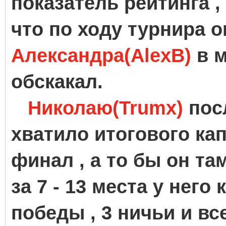
показатель рейтинга ,
что по ходу турнира 
Александра(AlexB)
в м
обскакал.
Николаю(Trumx)
посл
хватило итогового кап
финал , а то бы он та
за 7 - 13 места у него
победы , 3 ничьи и вс