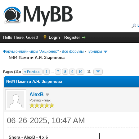
Hello There, Guest!
Login
Register
Форум онлайн-игры "Акционер"
›
Все форумы
›
Турниры
№84 Памяти А.Я. Зырянова
ge
Pages (11):
« Previous
1
…
7
8
9
10
11
№84 Памяти А.Я. Зырянова
AlexB
Posting Freak
06-26-2025, 10:47 AM
Shora - AlexB - 4 x 6