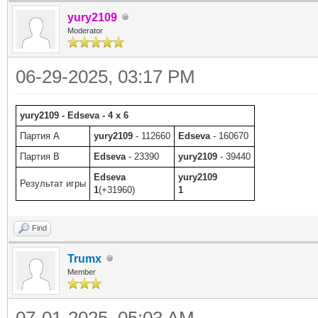
yury2109
Moderator
06-29-2025, 03:17 PM
yury2109 - Edseva - 4 x 6
Партия A
yury2109
- 112660
Edseva
- 160670
Партия B
Edseva
- 23390
yury2109
- 39440
Edseva
yury2109
Результат игры
1
(+31960)
1
Find
Trumx
Member
07-01-2025, 05:03 AM