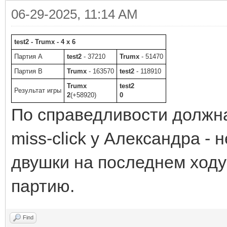
06-29-2025, 11:14 AM
test2 - Trumx - 4 x 6
Партия A
test2
- 37210
Trumx
- 51470
Партия B
Trumx
- 163570
test2
- 118910
Trumx
test2
Результат игры
2
(+58920)
0
По справедливости должна
miss-click у Александра - 
двушки на последнем ходу 
партию.
Find