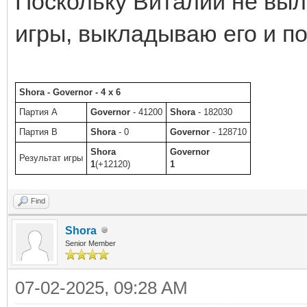
Поскольку Виталий не выл
игры, выкладываю его и п
Shora - Governor - 4 x 6
Партия A
Governor
- 41200
Shora
- 182030
Партия B
Shora
- 0
Governor
- 128710
Shora
Governor
Результат игры
1
(+12120)
1
Find
Shora
Senior Member
07-02-2025, 09:28 AM