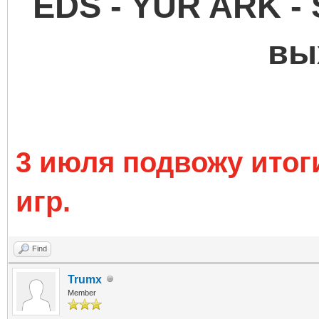
EDS - YUR ARK - 
вы
3 июля подвожу итог
игр.
Find
Trumx
Member