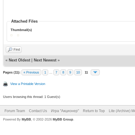
Attached Files
Thumbnail(s)
Find
«
Next Oldest
|
Next Newest
»
Pages (11):
« Previous
1
…
7
8
9
10
11
View a Printable Version
Users browsing this thread: 1 Guest(s)
Forum Team
Contact Us
Игра "Акционер"
Return to Top
Lite (Archive) 
Powered By
MyBB
, © 2002-2026
MyBB Group
.