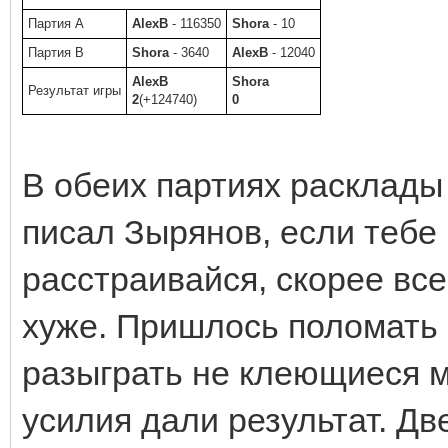
Партия A
AlexB
- 116350
Shora
- 10
Партия B
Shora
- 3640
AlexB
- 12040
AlexB
Shora
Результат игры
2
(+124740)
0
В обеих партиях расклады 
писал Зырянов, если тебе
расстраивайся, скорее вс
хуже. Пришлось поломать 
разыграть не клеющиеся м
усилия дали результат. Дв