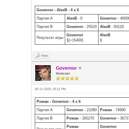
Governor - AlexB - 4 x 6
Партия A
AlexB
- 0
Governor
- 4000
Партия B
Governor
- 25520
AlexB
- 50120
Governor
AlexB
Результат игры
1
(+15400)
1
Find
Governor
Moderator
06-12-2025, 05:11 PM
Роман - Governor - 4 x 6
Партия A
Governor
- 21080
Роман
- 74990
Партия B
Роман
- 265270
Governor
- 3673
Роман
Governor