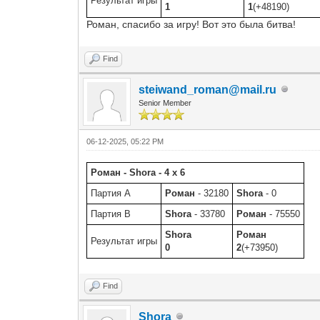
Результат игры
1
1
(+48190)
Роман, спасибо за игру! Вот это была битва!
Find
steiwand_roman@mail.ru
Senior Member
06-12-2025, 05:22 PM
Роман - Shora - 4 x 6
Партия A
Роман
- 32180
Shora
- 0
Партия B
Shora
- 33780
Роман
- 75550
Shora
Роман
Результат игры
0
2
(+73950)
Find
Shora