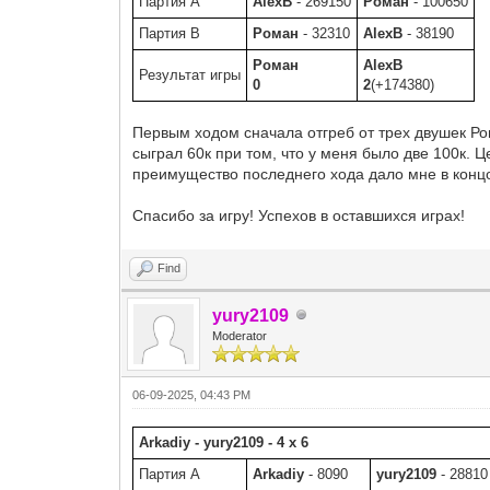
Партия A
AlexB
- 269150
Роман
- 100650
Партия B
Роман
- 32310
AlexB
- 38190
Роман
AlexB
Результат игры
0
2
(+174380)
Первым ходом сначала отгреб от трех двушек Ром
сыграл 60к при том, что у меня было две 100к. Ц
преимущество последнего хода дало мне в концо
Спасибо за игру! Успехов в оставшихся играх!
Find
yury2109
Moderator
06-09-2025, 04:43 PM
Arkadiy - yury2109 - 4 x 6
Партия A
Arkadiy
- 8090
yury2109
- 28810