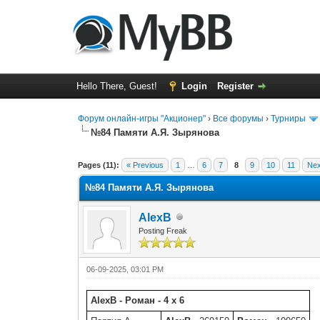
Hello There, Guest!
Login
Register
Форум онлайн-игры "Акционер"
›
Все форумы
›
Турниры
№84 Памяти А.Я. Зырянова
0 Vote(s) - 0 Average
1
2
3
4
5
Pages (11):
« Previous
1
…
6
7
8
9
10
11
Nex
№84 Памяти А.Я. Зырянова
AlexB
Posting Freak
06-09-2025, 03:01 PM
AlexB - Роман - 4 x 6