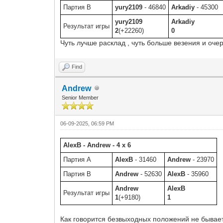
Партия B
yury2109
- 46840
Arkadiy
- 45300
yury2109
Arkadiy
Результат игры
2
(+22260)
0
Чуть лучше расклад , чуть больше везения и очер
Find
Andrew
Senior Member
06-09-2025, 06:59 PM
AlexB - Andrew - 4 x 6
Партия A
AlexB
- 31460
Andrew
- 23970
Партия B
Andrew
- 52630
AlexB
- 35960
Andrew
AlexB
Результат игры
1
(+9180)
1
Как говорится безвыходных положений не бывает