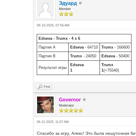
Эдуард
Member
06-10-2025, 07:56 AM
Edseva - Trumx - 4 x 6
Партия A
Edseva
- 64710
Trumx
- 166600
Партия B
Trumx
- 24050
Edseva
- 50400
Edseva
Trumx
Результат игры
1
1
(+75540)
Find
Governor
Moderator
06-11-2025, 11:07 AM
Спасибо за игру, Алекс! Это была нешуточная би