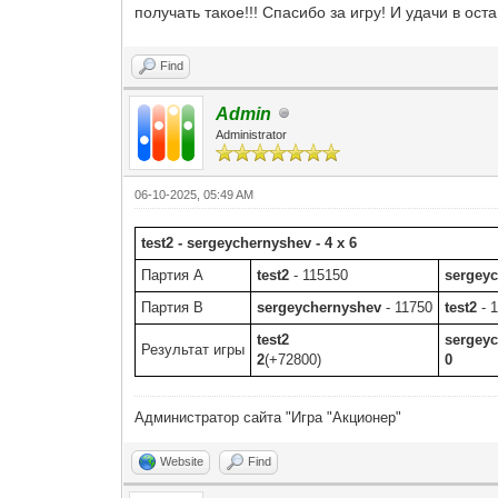
получать такое!!! Спасибо за игру! И удачи в оста
Find
Admin
Administrator
06-10-2025, 05:49 AM
test2 - sergeychernyshev - 4 x 6
Партия A
test2
- 115150
sergey
Партия B
sergeychernyshev
- 11750
test2
- 
test2
sergey
Результат игры
2
(+72800)
0
Администратор сайта "Игра "Акционер"
Website
Find