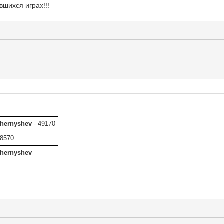
вшихся играх!!!
chernyshev
- 49170
18570
chernyshev