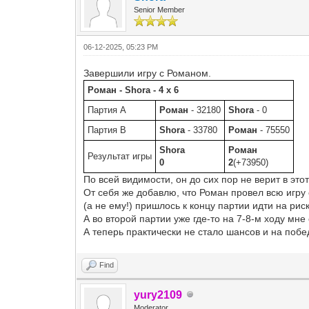
Senior Member
06-12-2025, 05:23 PM
Завершили игру с Романом.
Роман - Shora - 4 x 6
Партия A
Роман
- 32180
Shora
- 0
Партия B
Shora
- 33780
Роман
- 75550
Shora
Роман
Результат игры
0
2
(+73950)
По всей видимости, он до сих пор не верит в это
От себя же добавлю, что Роман провел всю игру 
(а не ему!) пришлось к концу партии идти на риск
А во второй партии уже где-то на 7-8-м ходу мне 
А теперь практически не стало шансов и на побед
Find
yury2109
Moderator