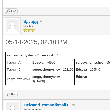
Find
Эдуард
Member
05-14-2025, 02:10 PM
sergeychernyshev - Edseva - 4 x 6
Партия A
Edseva
- 74990
sergeychernyshev
- 85
Партия B
sergeychernyshev
- 102150
Edseva
- 105540
sergeychernyshev
Edseva
Результат игры
1
(+6970)
1
Find
steiwand_roman@mail.ru
Senior Member