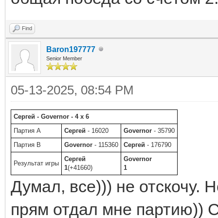
Find
Baron197777
Senior Member
05-13-2025, 08:54 PM
Сергей - Governor - 4 x 6
Партия A
Сергей
- 16020
Governor
- 35790
Партия B
Governor
- 115360
Сергей
- 176790
Сергей
Governor
Результат игры
1
(+41660)
1
Думал, все))) не отскочу. 
прям отдал мне партию)) 