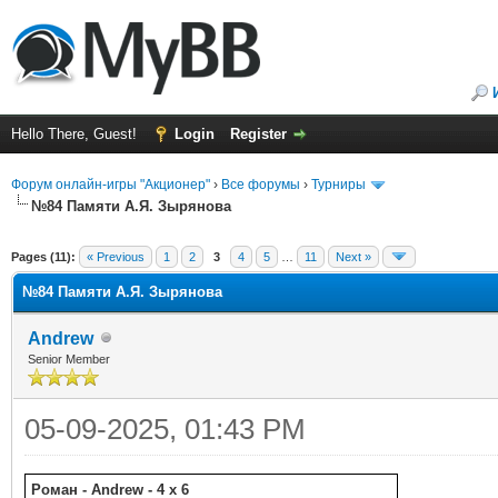
Hello There, Guest!
Login
Register
Форум онлайн-игры "Акционер"
›
Все форумы
›
Турниры
№84 Памяти А.Я. Зырянова
ge
Pages (11):
« Previous
1
2
3
4
5
…
11
Next »
№84 Памяти А.Я. Зырянова
Andrew
Senior Member
05-09-2025, 01:43 PM
Роман - Andrew - 4 x 6