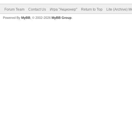
Forum Team
Contact Us
Игра "Акционер"
Return to Top
Lite (Archive) 
Powered By
MyBB
, © 2002-2026
MyBB Group
.