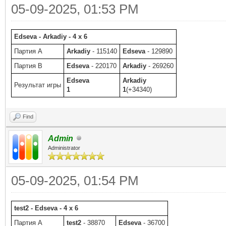
05-09-2025, 01:53 PM
Edseva - Arkadiy - 4 x 6
Партия A
Arkadiy
- 115140
Edseva
- 129890
Партия B
Edseva
- 220170
Arkadiy
- 269260
Edseva
Arkadiy
Результат игры
1
1
(+34340)
Find
Admin
Administrator
05-09-2025, 01:54 PM
test2 - Edseva - 4 x 6
Партия A
test2
- 38870
Edseva
- 36700