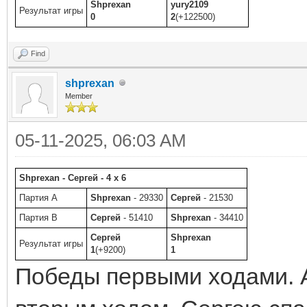
Shprexan
yury2109
Результат игры
0
2
(+122500)
Find
shprexan
Member
05-11-2025, 06:03 AM
Shprexan - Сергей - 4 x 6
Партия A
Shprexan
- 29330
Сергей
- 21530
Партия B
Сергей
- 51410
Shprexan
- 34410
Сергей
Shprexan
Результат игры
1
(+9200)
1
Победы первыми ходами. 