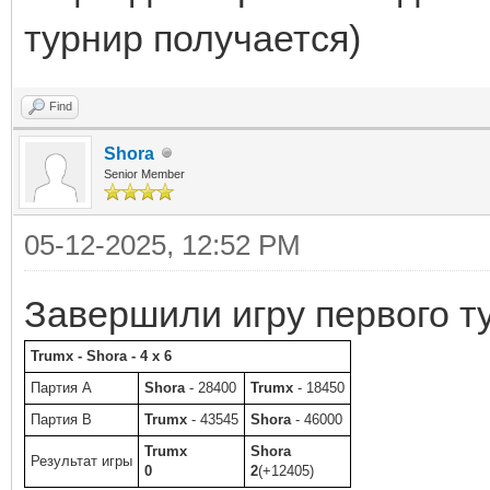
турнир получается)
Find
Shora
Senior Member
05-12-2025, 12:52 PM
Завершили игру первого ту
Trumx - Shora - 4 x 6
Партия A
Shora
- 28400
Trumx
- 18450
Партия B
Trumx
- 43545
Shora
- 46000
Trumx
Shora
Результат игры
0
2
(+12405)