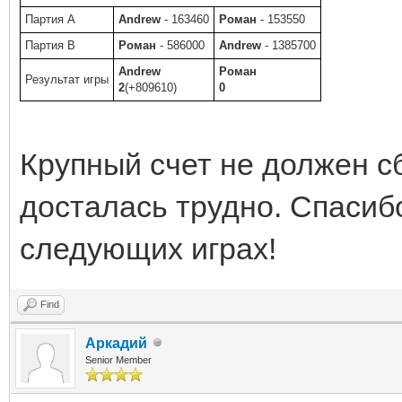
Партия A
Andrew
- 163460
Роман
- 153550
Партия B
Роман
- 586000
Andrew
- 1385700
Andrew
Роман
Результат игры
2
(+809610)
0
Крупный счет не должен сб
досталась трудно. Спасибо
следующих играх!
Find
Аркадий
Senior Member