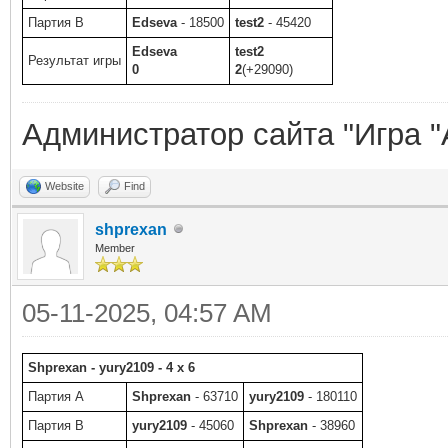
Партия B
Edseva
- 18500
test2
- 45420
Edseva
test2
Результат игры
0
2
(+29090)
Администратор сайта "Игра "
Website
Find
shprexan
Member
05-11-2025, 04:57 AM
Shprexan - yury2109 - 4 x 6
Партия A
Shprexan
- 63710
yury2109
- 180110
Партия B
yury2109
- 45060
Shprexan
- 38960