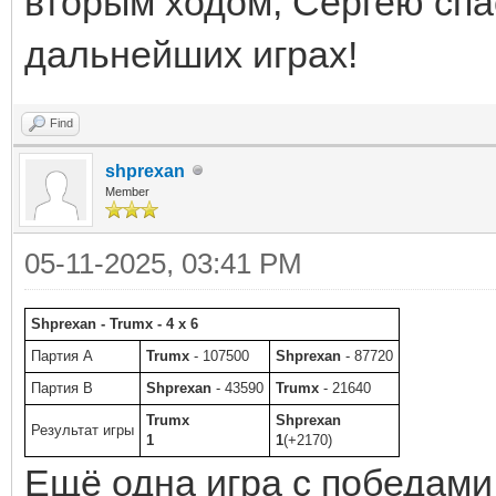
вторым ходом, Сергею спас
дальнейших играх!
Find
shprexan
Member
05-11-2025, 03:41 PM
Shprexan - Trumx - 4 x 6
Партия A
Trumx
- 107500
Shprexan
- 87720
Партия B
Shprexan
- 43590
Trumx
- 21640
Trumx
Shprexan
Результат игры
1
1
(+2170)
Ещё одна игра с победам