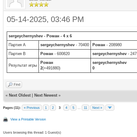
05-14-2025, 03:46 PM
sergeychernyshev - Роман - 4 x 6
Партия A
sergeychernyshev
- 70400
Роман
- 208980
Партия B
Роман
- 600820
sergeychernyshev
- 247
Роман
sergeychernyshev
Результат игры
2
(+491880)
0
Find
«
Next Oldest
|
Next Newest
»
Pages (11):
« Previous
1
2
3
4
5
…
11
Next »
View a Printable Version
Users browsing this thread: 1 Guest(s)