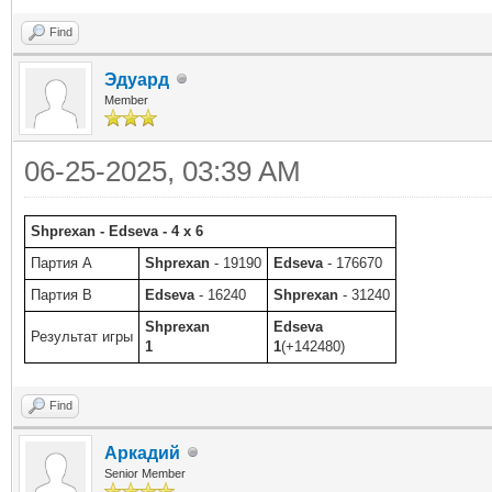
Find
Эдуард
Member
06-25-2025, 03:39 AM
Shprexan - Edseva - 4 x 6
Партия A
Shprexan
- 19190
Edseva
- 176670
Партия B
Edseva
- 16240
Shprexan
- 31240
Shprexan
Edseva
Результат игры
1
1
(+142480)
Find
Аркадий
Senior Member