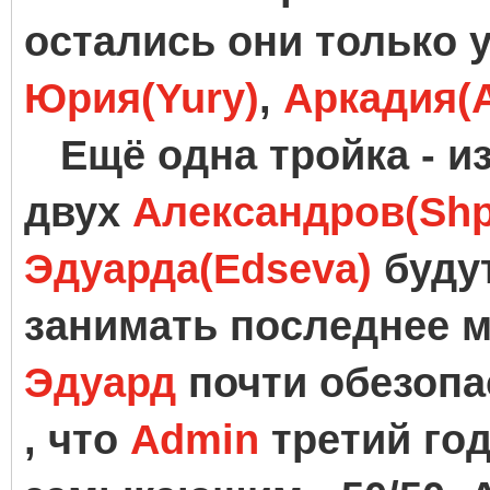
остались они только у
Юрия(Yury)
,
Аркадия(A
Ещё одна тройка - и
двух
Александров(Shp
Эдуарда(Edseva)
будут
занимать последнее ме
Эдуард
почти обезопа
, что
Admin
третий го