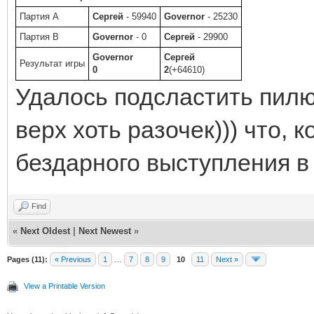
Партия A
Сергей
- 59940
Governor
- 25230
Партия B
Governor
- 0
Сергей
- 29900
Governor
Сергей
Результат игры
0
2
(+64610)
Удалось подсластить пилю
верх хоть разочек))) что, 
бездарного выступления в
Find
«
Next Oldest
|
Next Newest
»
Pages (11):
« Previous
1
…
7
8
9
10
11
Next »
View a Printable Version