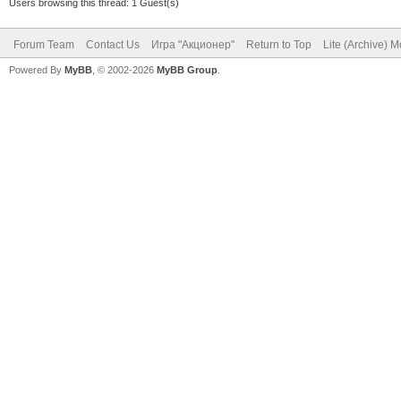
Users browsing this thread: 1 Guest(s)
Forum Team
Contact Us
Игра "Акционер"
Return to Top
Lite (Archive) 
Powered By
MyBB
, © 2002-2026
MyBB Group
.