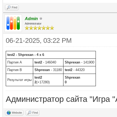
Find
Admin
Administrator
06-21-2025, 03:22 PM
test2 - Shprexan - 4 x 6
Партия A
test2
- 146040
Shprexan
- 141900
Партия B
Shprexan
- 31180
test2
- 44320
test2
Shprexan
Результат игры
2
(+17280)
0
Администратор сайта "Игра "
Website
Find