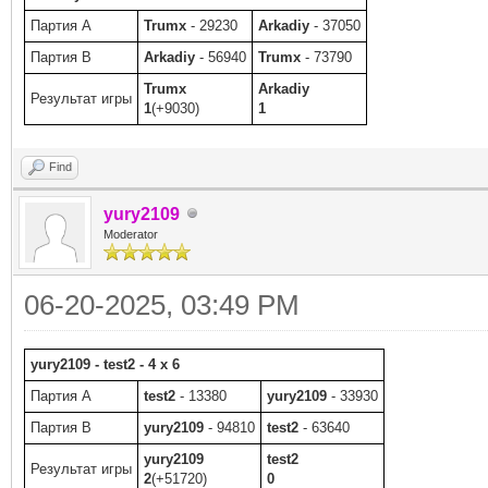
Партия A
Trumx
- 29230
Arkadiy
- 37050
Партия B
Arkadiy
- 56940
Trumx
- 73790
Trumx
Arkadiy
Результат игры
1
(+9030)
1
Find
yury2109
Moderator
06-20-2025, 03:49 PM
yury2109 - test2 - 4 x 6
Партия A
test2
- 13380
yury2109
- 33930
Партия B
yury2109
- 94810
test2
- 63640
yury2109
test2
Результат игры
2
(+51720)
0