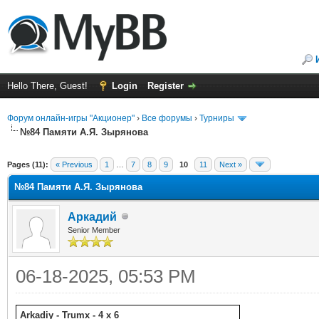
Hello There, Guest!
Login
Register
Форум онлайн-игры "Акционер"
›
Все форумы
›
Турниры
№84 Памяти А.Я. Зырянова
ge
Pages (11):
« Previous
1
…
7
8
9
10
11
Next »
№84 Памяти А.Я. Зырянова
Аркадий
Senior Member
06-18-2025, 05:53 PM
Arkadiy - Trumx - 4 x 6