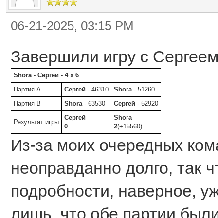
06-21-2025, 03:15 PM
Завершили игру с Сергеем
Shora - Сергей - 4 x 6
Партия A
Сергей
- 46310
Shora
- 51260
Партия B
Shora
- 63530
Сергей
- 52920
Сергей
Shora
Результат игры
0
2
(+15560)
Из-за моих очередных ком
неоправданно долго, так ч
подробности, наверное, у
лишь, что обе партии был