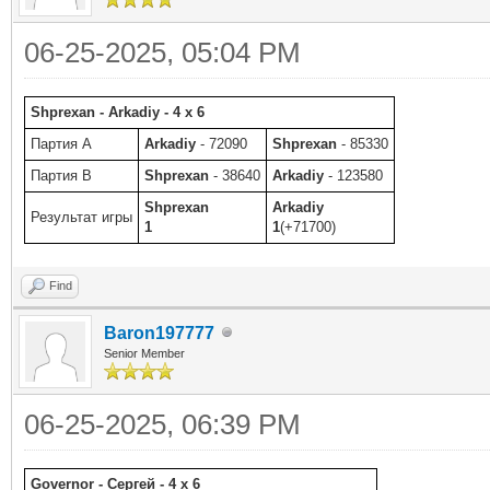
06-25-2025, 05:04 PM
Shprexan - Arkadiy - 4 x 6
Партия A
Arkadiy
- 72090
Shprexan
- 85330
Партия B
Shprexan
- 38640
Arkadiy
- 123580
Shprexan
Arkadiy
Результат игры
1
1
(+71700)
Find
Baron197777
Senior Member
06-25-2025, 06:39 PM
Governor - Сергей - 4 x 6