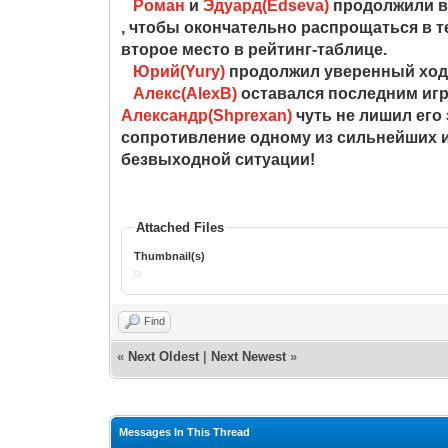
Роман
и
Эдуард(Edseva)
продолжили вы
, чтобы окончательно распрощаться в 
второе место в рейтинг-таблице.
Юрий(Yury)
продолжил уверенный ход 
Алекс(AlexB)
оставался последним игр
Александр(Shprexan)
чуть не лишил его
сопротивление одному из сильнейших 
безвыходной ситуации!
Attached Files
Thumbnail(s)
Find
«
Next Oldest
|
Next Newest
»
Messages In This Thread