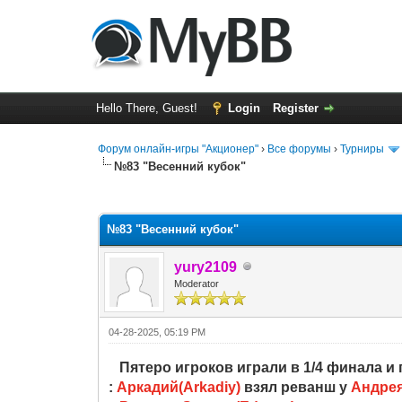
Hello There, Guest!
Login
Register
Форум онлайн-игры "Акционер"
›
Все форумы
›
Турниры
№83 "Весенний кубок"
0 Vote(s) - 0 Average
1
2
3
4
5
№83 "Весенний кубок"
yury2109
Moderator
04-28-2025, 05:19 PM
Пятеро игроков играли в 1/4 финала и
:
Аркадий(Arkadiy)
взял реванш у
Андрея