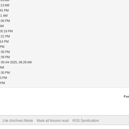
1:13 AM
:41 PM
31 AM
6:00 PM
 AM
 05:19 PM
5:21 PM
:14 PM
 PM
5:36 PM
5:39 PM
 05-04-2025, 08:28 AM
 AM
2:30 PM
50 PM
4 PM
Fo
Lite (Archive) Mode
Mark all forums read
RSS Syndication