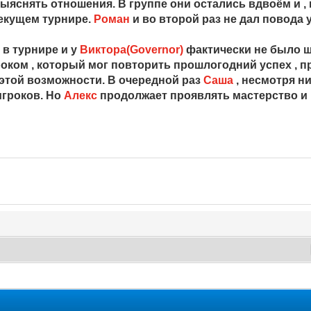
яснять отношения. В группе они остались вдвоём и , 
текущем турнире.
Роман
и во второй раз не дал повода 
в турнире и у
Виктора(Governor)
фактически не было ш
оком , который мог повторить прошлогодний успех , п
 этой возможности. В очередной раз
Саша
, несмотря ни
игроков. Но
Алекс
продолжает проявлять мастерство и н