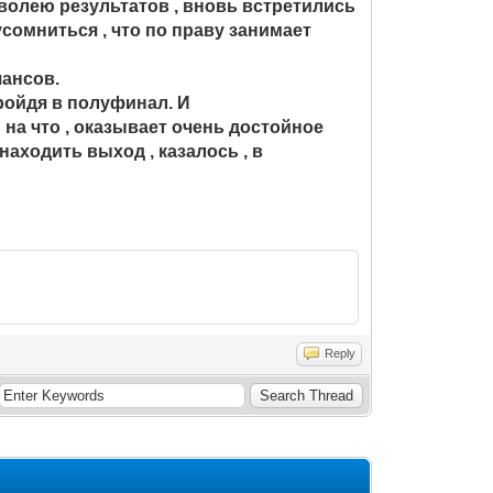
волею результатов , вновь встретились
усомниться , что по праву занимает
ансов.
ройдя в полуфинал. И
 на что , оказывает очень достойное
аходить выход , казалось , в
Reply