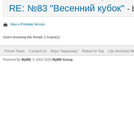
RE: №83 "Весенний кубок"
-
View a Printable Version
Users browsing this thread: 1 Guest(s)
Forum Team
Contact Us
Игра "Акционер"
Return to Top
Lite (Archive) 
Powered By
MyBB
, © 2002-2026
MyBB Group
.