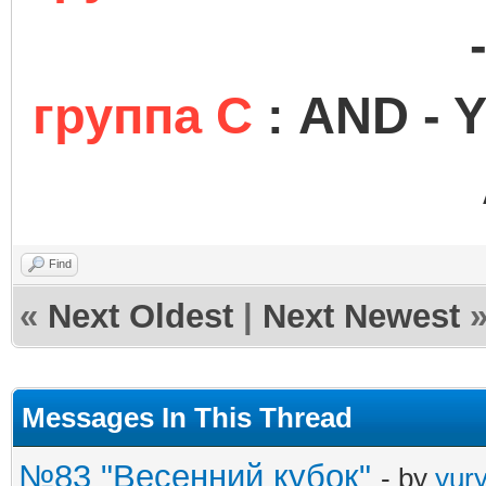
группа С
: AND - Y
Find
«
Next Oldest
|
Next Newest
Messages In This Thread
№83 "Весенний кубок"
- by
yur