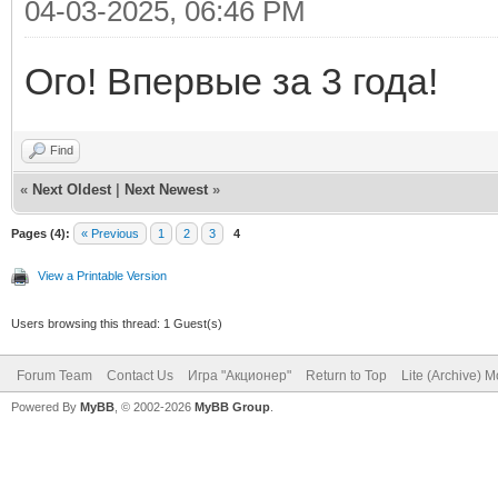
04-03-2025, 06:46 PM
Ого! Впервые за 3 года!
Find
«
Next Oldest
|
Next Newest
»
Pages (4):
« Previous
1
2
3
4
View a Printable Version
Users browsing this thread: 1 Guest(s)
Forum Team
Contact Us
Игра "Акционер"
Return to Top
Lite (Archive) 
Powered By
MyBB
, © 2002-2026
MyBB Group
.