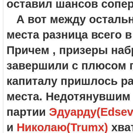
оставил шансов сопе
А вот между остальны
места разница всего 
Причем , призеры набр
завершили с плюсом п
капиталу пришлось р
места. Недотянувшим
партии
Эдуарду(Edsev
и
Николаю(Trumx)
хва