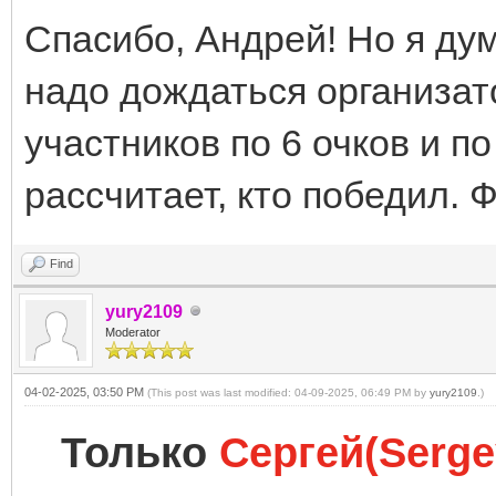
Спасибо, Андрей! Но я дум
надо дождаться организато
участников по 6 очков и по
рассчитает, кто победил.
Find
yury2109
Moderator
04-02-2025, 03:50 PM
(This post was last modified: 04-09-2025, 06:49 PM by
yury2109
.)
Только
Сергей(Serge