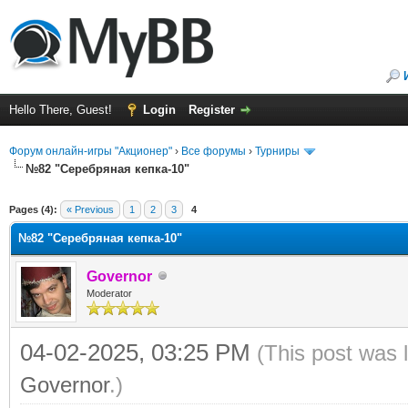
Hello There, Guest!
Login
Register
Форум онлайн-игры "Акционер"
›
Все форумы
›
Турниры
№82 "Серебряная кепка-10"
ge
Pages (4):
« Previous
1
2
3
4
№82 "Серебряная кепка-10"
Governor
Moderator
04-02-2025, 03:25 PM
(This post was 
Governor
.)