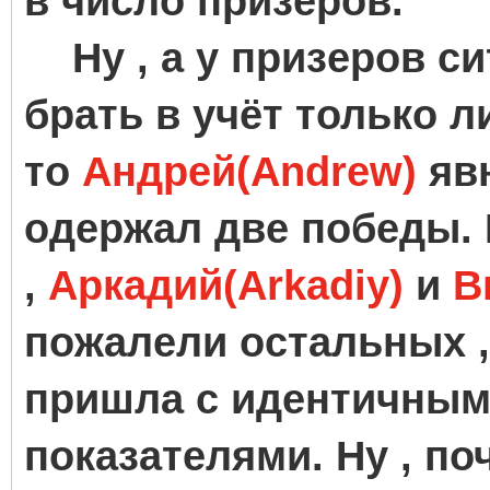
в число призеров.
Ну , а у призеров си
брать в учёт только л
то
Андрей(Andrew)
явн
одержал две победы.
,
Аркадий(Arkadiy)
и
В
пожалели остальных ,
пришла с идентичным
показателями. Ну , по