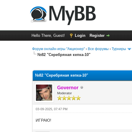
Hello There, Guest!
Login
Register
Форум онлайн-игры "Акционер"
›
Все форумы
›
Турниры
№82 "Серебряная кепка-10"
0 Vote(s) - 0 Average
1
2
3
4
5
№82 "Серебряная кепка-10"
Governor
Moderator
03-09-2025, 07:47 PM
ИГРАЮ!