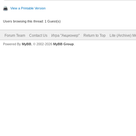
View a Printable Version
Users browsing this thread: 1 Guest(s)
Forum Team
Contact Us
Игра "Акционер"
Return to Top
Lite (Archive) 
Powered By
MyBB
, © 2002-2026
MyBB Group
.