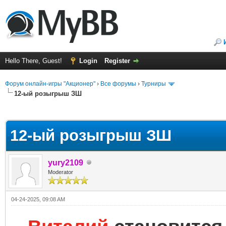
Hello There, Guest!
Login
Register
Форум онлайн-игры "Акционер"
›
Все форумы
›
Турниры
12-ый розыгрыш ЗШ
ge
12-ый розыгрыш ЗШ
yury2109
Moderator
04-24-2025, 09:08 AM