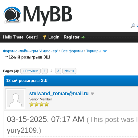
Hello There, Guest!
Login
Register
Форум онлайн-игры "Акционер"
›
Все форумы
›
Турниры
12-ый розыгрыш ЗШ
ge
Pages (3):
« Previous
1
2
3
Next »
12-ый розыгрыш ЗШ
steiwand_roman@mail.ru
Senior Member
03-15-2025, 07:17 AM
(This post was 
yury2109
.)