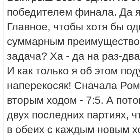
победителем финала. Да я 
Главное, чтобы хотя бы о
суммарным преимуществом
задача? Ха - да на раз-два.
И как только я об этом по
наперекосяк! Сначала Ром
вторым ходом - 7:5. А пот
двух последних партиях, 
в обеих с каждым новым х