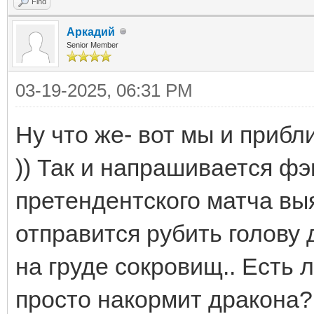
Find
Аркадий
Senior Member
03-19-2025, 06:31 PM
Ну что же- вот мы и прибл
)) Так и напрашивается фэ
претендентского матча вы
отправится рубить голову 
на груде сокровищ.. Есть 
просто накормит дракона? 