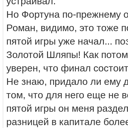
устраивал.
Но Фортуна по-прежнему о
Роман, видимо, это тоже п
пятой игры уже начал... п
Золотой Шляпы! Как потом
уверен, что финал состоит 
Не знаю, придало ли ему 
том, что для него еще не 
пятой игры он меня раздел
разницей в капитале более