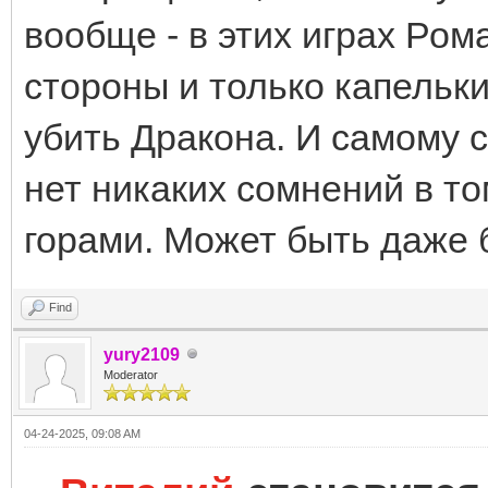
вообще - в этих играх Ром
стороны и только капельки
убить Дракона. И самому 
нет никаких сомнений в то
горами. Может быть даже 
Find
yury2109
Moderator
04-24-2025, 09:08 AM