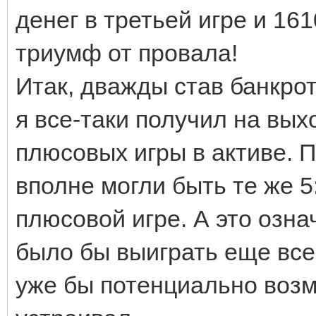
денег в третьей игре и 161
триумф от провала!
Итак, дважды став банкрот
я все-таки получил на выхо
плюсовых игры в активе. П
вполне могли быть те же 5
плюсовой игре. А это озна
было бы выиграть еще всег
уже бы потенциально возм