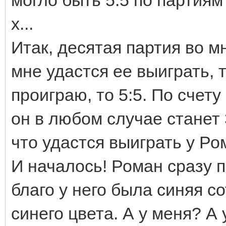
х...
Итак, десятая партия во 
мне удастся ее выиграть, т
проиграю, то 5:5. По счет
он в любом случае станет 3
что удастся выиграть у Ро
И началось! Роман сразу п
благо у него была синяя с
синего цвета. А у меня? А