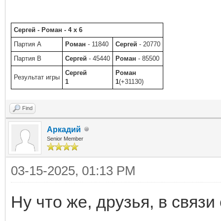
Сергей - Роман - 4 x 6
Партия A
Роман
- 11840
Сергей
- 20770
Партия B
Сергей
- 45440
Роман
- 85500
Сергей
Роман
Результат игры
1
1
(+31130)
Find
Аркадий
Senior Member
03-15-2025, 01:13 PM
Ну что же, друзья, в связи