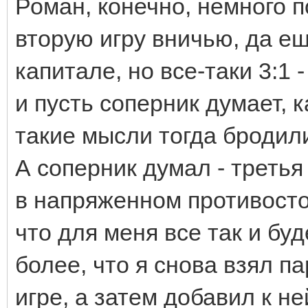
Роман, конечно, немного 
вторую игру вничью, да е
капитале, но все-таки 3:1 -
и пусть соперник думает, к
такие мысли тогда бродили
А соперник думал - третья
в напряженном противосто
что для меня все так и бу
более, что я снова взял п
игре, а затем добавил к н