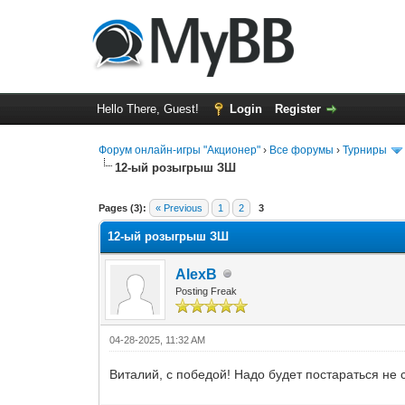
Hello There, Guest!
Login
Register
Форум онлайн-игры "Акционер"
›
Все форумы
›
Турниры
12-ый розыгрыш ЗШ
0 Vote(s) - 0 Average
1
2
3
4
5
Pages (3):
« Previous
1
2
3
12-ый розыгрыш ЗШ
AlexB
Posting Freak
04-28-2025, 11:32 AM
Виталий, с победой! Надо будет постараться не 