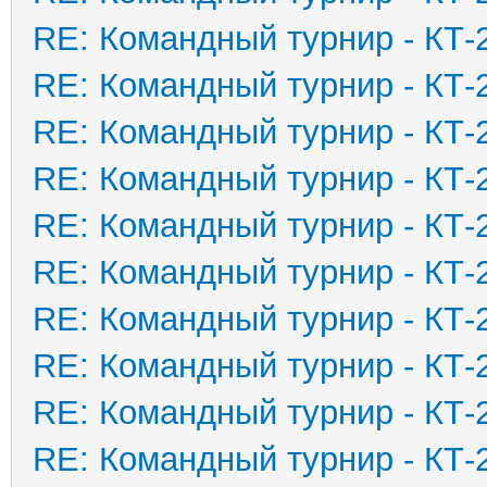
RE: Командный турнир - КТ-
RE: Командный турнир - КТ-
RE: Командный турнир - КТ-
RE: Командный турнир - КТ-
RE: Командный турнир - КТ-
RE: Командный турнир - КТ-
RE: Командный турнир - КТ-
RE: Командный турнир - КТ-
RE: Командный турнир - КТ-
RE: Командный турнир - КТ-