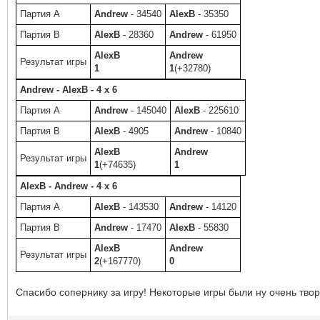
Партия A
Andrew
- 34540
AlexB
- 35350
Партия B
AlexB
- 28360
Andrew
- 61950
AlexB
Andrew
Результат игры
1
1
(+32780)
Andrew - AlexB - 4 x 6
Партия A
Andrew
- 145040
AlexB
- 225610
Партия B
AlexB
- 4905
Andrew
- 10840
AlexB
Andrew
Результат игры
1
(+74635)
1
AlexB - Andrew - 4 x 6
Партия A
AlexB
- 143530
Andrew
- 14120
Партия B
Andrew
- 17470
AlexB
- 55830
AlexB
Andrew
Результат игры
2
(+167770)
0
Спасибо сопернику за игру! Некоторые игры были ну очень тв