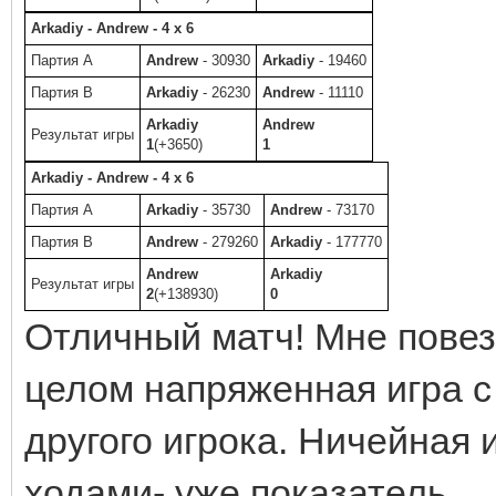
Arkadiy - Andrew - 4 x 6
Партия A
Andrew
- 30930
Arkadiy
- 19460
Партия B
Arkadiy
- 26230
Andrew
- 11110
Arkadiy
Andrew
Результат игры
1
(+3650)
1
Arkadiy - Andrew - 4 x 6
Партия A
Arkadiy
- 35730
Andrew
- 73170
Партия B
Andrew
- 279260
Arkadiy
- 177770
Andrew
Arkadiy
Результат игры
2
(+138930)
0
Отличный матч! Мне повез
целом напряженная игра с
другого игрока. Ничейная 
ходами- уже показатель.