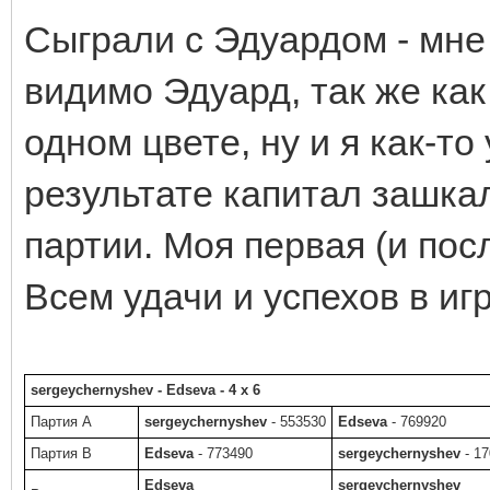
Сыграли с Эдуардом - мне 
видимо Эдуард, так же как 
одном цвете, ну и я как-то
результате капитал зашка
партии. Моя первая (и пос
Всем удачи и успехов в игр
sergeychernyshev - Edseva - 4 x 6
Партия A
sergeychernyshev
- 553530
Edseva
- 769920
Партия B
Edseva
- 773490
sergeychernyshev
- 1
Edseva
sergeychernyshev