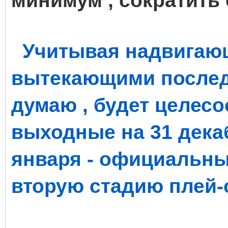
минимум , сократить 
Учитывая надвигающ
вытекающими последс
думаю , будет целес
выходные на 31 декаб
января - официальный
вторую стадию плей