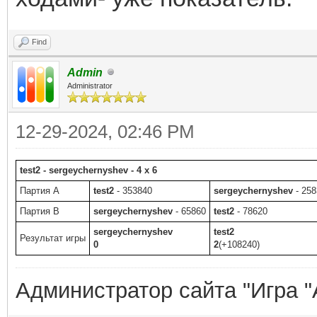
Find
Admin
Administrator
12-29-2024, 02:46 PM
test2 - sergeychernyshev - 4 x 6
Партия A
test2
- 353840
sergeychernyshev
- 258
Партия B
sergeychernyshev
- 65860
test2
- 78620
sergeychernyshev
test2
Результат игры
0
2
(+108240)
Администратор сайта "Игра "