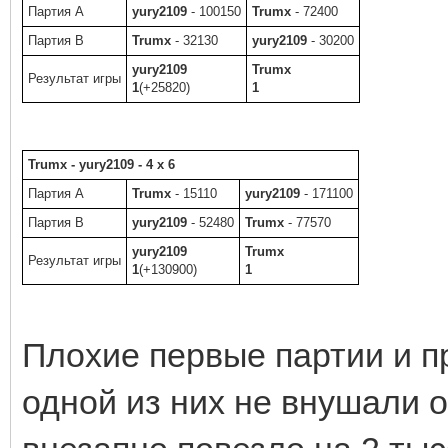
Партия A
yury2109
- 100150
Trumx
- 72400
Партия B
Trumx
- 32130
yury2109
- 30200
yury2109
Trumx
Результат игры
1
(+25820)
1
Trumx - yury2109 - 4 x 6
Партия A
Trumx
- 15110
yury2109
- 171100
Партия B
yury2109
- 52480
Trumx
- 77570
yury2109
Trumx
Результат игры
1
(+130900)
1
Плохие первые партии и п
одной из них не внушали о