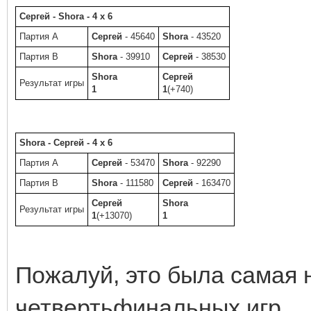
Сергей - Shora - 4 x 6
Партия A
Сергей
- 45640
Shora
- 43520
Партия B
Shora
- 39910
Сергей
- 38530
Shora
Сергей
Результат игры
1
1
(+740)
Shora - Сергей - 4 x 6
Партия A
Сергей
- 53470
Shora
- 92290
Партия B
Shora
- 111580
Сергей
- 163470
Сергей
Shora
Результат игры
1
(+13070)
1
Пожалуй, это была самая 
четвертьфинальных игр.