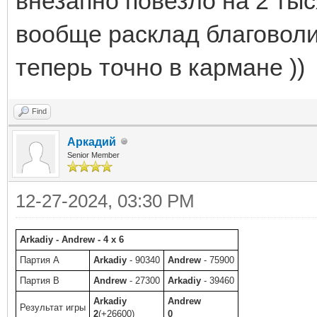
внезапно повезло на 2 тыс
вообще расклад благоволил
теперь точно в кармане ))
Find
Аркадий
Senior Member
12-27-2024, 03:30 PM
Arkadiy - Andrew - 4 x 6
Партия A
Arkadiy
- 90340
Andrew
- 75900
Партия B
Andrew
- 27300
Arkadiy
- 39460
Arkadiy
Andrew
Результат игры
2
(+26600)
0