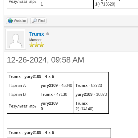
Результат игры
1
1
(+713620)
Website
Find
Trumx
Member
12-26-2024, 09:58 AM
Trumx - yury2109 - 4 x 6
Партия A
yury2109
- 45340
Trumx
- 82720
Партия B
Trumx
- 47130
yury2109
- 10370
yury2109
Trumx
Результат игры
0
2
(+74140)
Trumx - yury2109 - 4 x 6