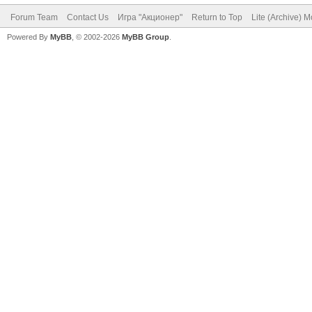
Forum Team
Contact Us
Игра "Акционер"
Return to Top
Lite (Archive) 
Powered By
MyBB
, © 2002-2026
MyBB Group
.