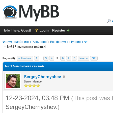
Hello There, Guest!
Login
Register
Форум онлайн-игры "Акционер"
›
Все форумы
›
Турниры
№81 Чемпионат сайта-4
ge
Pages (8):
« Previous
1
…
3
4
5
6
7
8
Next »
№81 Чемпионат сайта-4
SergeyChernyshev
Senior Member
12-23-2024, 03:48 PM
(This post was 
SergeyChernyshev
.)