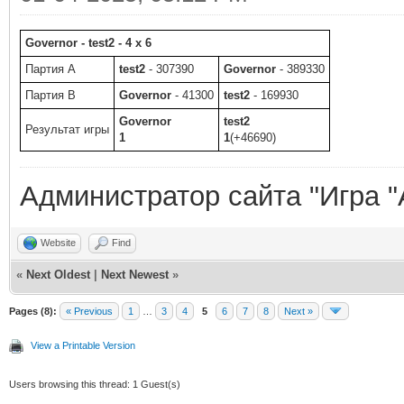
Governor - test2 - 4 x 6
Партия A
test2
- 307390
Governor
- 389330
Партия B
Governor
- 41300
test2
- 169930
Governor
test2
Результат игры
1
1
(+46690)
Администратор сайта "Игра "
Website
Find
«
Next Oldest
|
Next Newest
»
Pages (8):
« Previous
1
…
3
4
5
6
7
8
Next »
View a Printable Version
Users browsing this thread: 1 Guest(s)