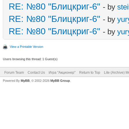
RE: №80 "Блицкриг-6"
- by
ste
RE: №80 "Блицкриг-6"
- by
yur
RE: №80 "Блицкриг-6"
- by
yur
View a Printable Version
Users browsing this thread: 1 Guest(s)
Forum Team
Contact Us
Игра "Акционер"
Return to Top
Lite (Archive) 
Powered By
MyBB
, © 2002-2026
MyBB Group
.