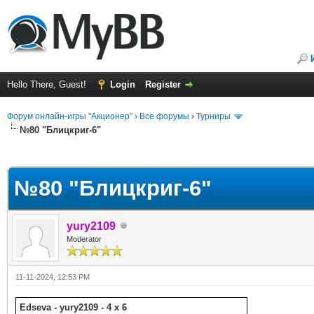
Hello There, Guest!
Login
Register
Форум онлайн-игры "Акционер"
›
Все форумы
›
Турниры
№80 "Блицкриг-6"
ge
№80 "Блицкриг-6"
yury2109
Moderator
11-11-2024, 12:53 PM
Edseva - yury2109 - 4 x 6