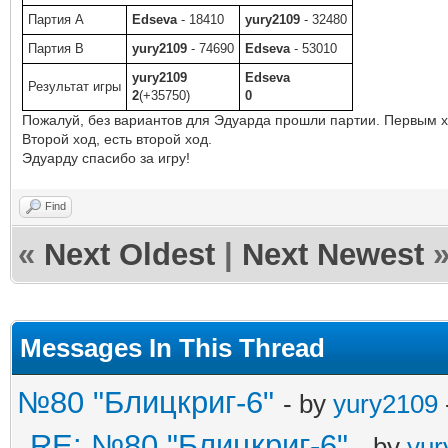
Партия A
Edseva
- 18410
yury2109
- 32480
Партия B
yury2109
- 74690
Edseva
- 53010
yury2109
Edseva
Результат игры
2
(+35750)
0
Пожалуй, без вариантов для Эдуарда прошли партии. Первым х
Второй ход, есть второй ход.
Эдуарду спасибо за игру!
Find
«
Next Oldest
|
Next Newest
Messages In This Thread
№80 "Блицкриг-6"
- by
yury2109
RE: №80 "Блицкриг-6"
- by
yur