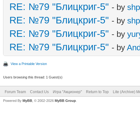
RE: №79 "Блицкриг-5"
- by
shp
RE: №79 "Блицкриг-5"
- by
shp
RE: №79 "Блицкриг-5"
- by
yur
RE: №79 "Блицкриг-5"
- by
An
View a Printable Version
Users browsing this thread: 1 Guest(s)
Forum Team
Contact Us
Игра "Акционер"
Return to Top
Lite (Archive) 
Powered By
MyBB
, © 2002-2026
MyBB Group
.