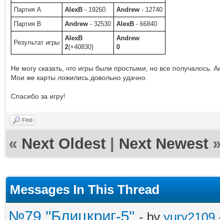
Партия A
AlexB
- 19260
Andrew
- 12740
Партия B
Andrew
- 32530
AlexB
- 66840
AlexB
Andrew
Результат игры
2
(+40830)
0
Не могу сказать, что игры были простыми, но все получалось. А
Мои же карты ложились довольно удачно.
Спасибо за игру!
Find
«
Next Oldest
|
Next Newest
Messages In This Thread
№79 "Блицкриг-5"
- by
yury2109