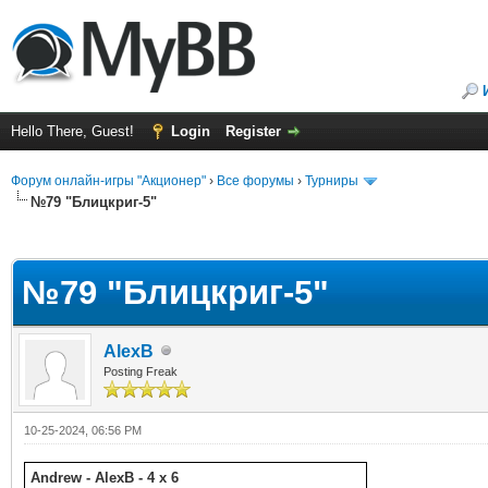
Hello There, Guest!
Login
Register
Форум онлайн-игры "Акционер"
›
Все форумы
›
Турниры
№79 "Блицкриг-5"
ge
№79 "Блицкриг-5"
AlexB
Posting Freak
10-25-2024, 06:56 PM
Andrew - AlexB - 4 x 6