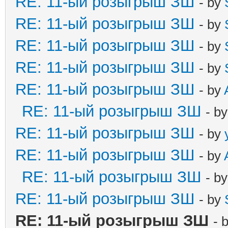
RE: 11-ый розыгрыш ЗШ
- by
RE: 11-ый розыгрыш ЗШ
- by
RE: 11-ый розыгрыш ЗШ
- by
RE: 11-ый розыгрыш ЗШ
- by
RE: 11-ый розыгрыш ЗШ
- by
RE: 11-ый розыгрыш ЗШ
- b
RE: 11-ый розыгрыш ЗШ
- by
RE: 11-ый розыгрыш ЗШ
- by
RE: 11-ый розыгрыш ЗШ
- b
RE: 11-ый розыгрыш ЗШ
- by
RE: 11-ый розыгрыш ЗШ
- 