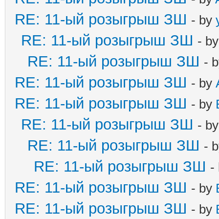
RE: 11-ый розыгрыш ЗШ
- by
RE: 11-ый розыгрыш ЗШ
- b
RE: 11-ый розыгрыш ЗШ
- 
RE: 11-ый розыгрыш ЗШ
- by
RE: 11-ый розыгрыш ЗШ
- by
RE: 11-ый розыгрыш ЗШ
- b
RE: 11-ый розыгрыш ЗШ
- 
RE: 11-ый розыгрыш ЗШ
-
RE: 11-ый розыгрыш ЗШ
- by
RE: 11-ый розыгрыш ЗШ
- by