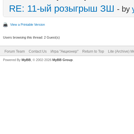
RE: 11-ый розыгрыш ЗШ
- by
View a Printable Version
Users browsing this thread: 2 Guest(s)
Forum Team
Contact Us
Игра "Акционер"
Return to Top
Lite (Archive) 
Powered By
MyBB
, © 2002-2026
MyBB Group
.