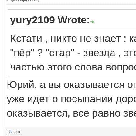
yury2109 Wrote:
Кстати , никто не знает : 
"пёр" ? "стар" - звезда , э
частью этого слова вопрос
Юрий, а вы оказывается о
уже идет о посыпании доро
оказывается, все равно звез
Find