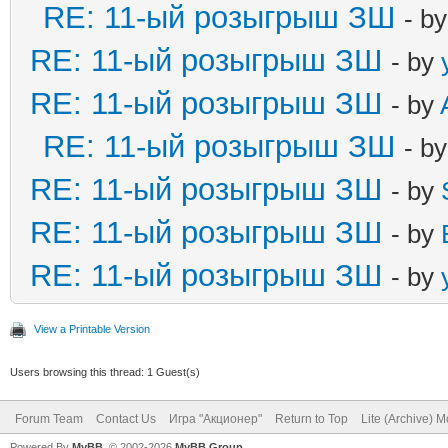
RE: 11-ый розыгрыш ЗШ
- b
RE: 11-ый розыгрыш ЗШ
- by
RE: 11-ый розыгрыш ЗШ
- by
RE: 11-ый розыгрыш ЗШ
- b
RE: 11-ый розыгрыш ЗШ
- by
RE: 11-ый розыгрыш ЗШ
- by
RE: 11-ый розыгрыш ЗШ
- by
View a Printable Version
Users browsing this thread: 1 Guest(s)
Forum Team
Contact Us
Игра "Акционер"
Return to Top
Lite (Archive) 
Powered By
MyBB
, © 2002-2026
MyBB Group
.