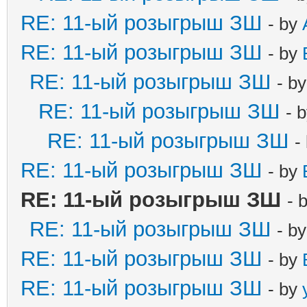
RE: 11-ый розыгрыш ЗШ
- by
RE: 11-ый розыгрыш ЗШ
- by
RE: 11-ый розыгрыш ЗШ
- b
RE: 11-ый розыгрыш ЗШ
- 
RE: 11-ый розыгрыш ЗШ
-
RE: 11-ый розыгрыш ЗШ
- by
RE: 11-ый розыгрыш ЗШ
- 
RE: 11-ый розыгрыш ЗШ
- b
RE: 11-ый розыгрыш ЗШ
- by
RE: 11-ый розыгрыш ЗШ
- by