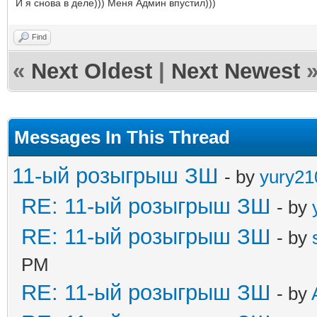
И я снова в деле))) Меня Админ впустил)))
Find
«
Next Oldest
|
Next Newest
Messages In This Thread
11-ый розыгрыш ЗШ
- by
yury21
RE: 11-ый розыгрыш ЗШ
- by
RE: 11-ый розыгрыш ЗШ
- by
PM
RE: 11-ый розыгрыш ЗШ
- by