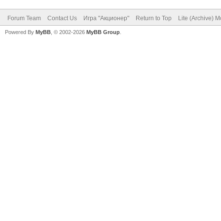
Forum Team
Contact Us
Игра "Акционер"
Return to Top
Lite (Archive) 
Powered By
MyBB
, © 2002-2026
MyBB Group
.