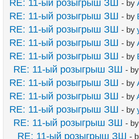
RE: 11-ый розыгрыш ЗШ
- by
RE: 11-ый розыгрыш ЗШ
- by
RE: 11-ый розыгрыш ЗШ
- by
RE: 11-ый розыгрыш ЗШ
- by
RE: 11-ый розыгрыш ЗШ
- by
RE: 11-ый розыгрыш ЗШ
- b
RE: 11-ый розыгрыш ЗШ
- by
RE: 11-ый розыгрыш ЗШ
- by
RE: 11-ый розыгрыш ЗШ
- by
RE: 11-ый розыгрыш ЗШ
- b
RE: 11-ый розыгрыш ЗШ
- 