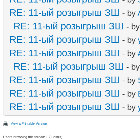
RE: 11-ый розыгрыш ЗШ
- by
RE: 11-ый розыгрыш ЗШ
- b
RE: 11-ый розыгрыш ЗШ
- by
RE: 11-ый розыгрыш ЗШ
- by
RE: 11-ый розыгрыш ЗШ
- b
RE: 11-ый розыгрыш ЗШ
- by
RE: 11-ый розыгрыш ЗШ
- by
RE: 11-ый розыгрыш ЗШ
- by
View a Printable Version
Users browsing this thread: 1 Guest(s)