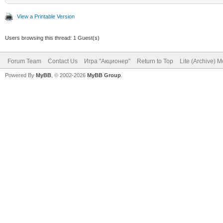
View a Printable Version
Users browsing this thread: 1 Guest(s)
Forum Team
Contact Us
Игра "Акционер"
Return to Top
Lite (Archive) 
Powered By
MyBB
, © 2002-2026
MyBB Group
.