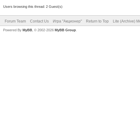
Users browsing this thread: 2 Guest(s)
Forum Team
Contact Us
Игра "Акционер"
Return to Top
Lite (Archive) 
Powered By
MyBB
, © 2002-2026
MyBB Group
.