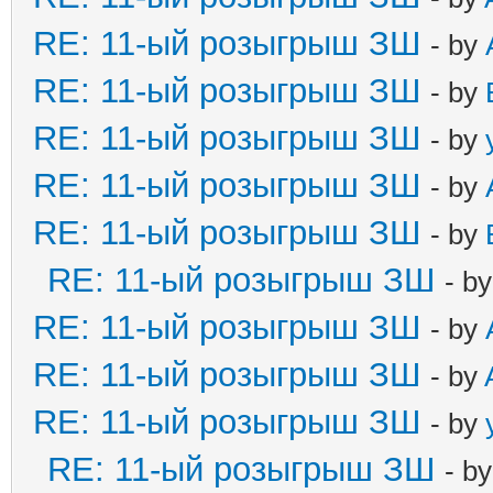
RE: 11-ый розыгрыш ЗШ
- by
RE: 11-ый розыгрыш ЗШ
- by
RE: 11-ый розыгрыш ЗШ
- by
RE: 11-ый розыгрыш ЗШ
- by
RE: 11-ый розыгрыш ЗШ
- by
RE: 11-ый розыгрыш ЗШ
- b
RE: 11-ый розыгрыш ЗШ
- by
RE: 11-ый розыгрыш ЗШ
- by
RE: 11-ый розыгрыш ЗШ
- by
RE: 11-ый розыгрыш ЗШ
- b