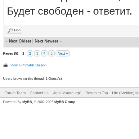
Будет свободен - ответит.
Find
«
Next Oldest
|
Next Newest
»
Pages (5):
1
2
3
4
5
Next »
View a Printable Version
Users browsing this thread: 1 Guest(s)
Forum Team
Contact Us
Игра "Акционер"
Return to Top
Lite (Archive) 
Powered By
MyBB
, © 2002-2026
MyBB Group
.