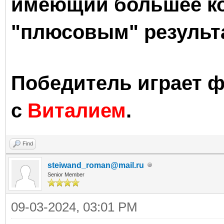
имеющий
больше
е к
"
п
люсовым" результ
Победитель
играет 
с
Виталием
.
Find
steiwand_roman@mail.ru
Senior Member
09-03-2024, 03:01 PM