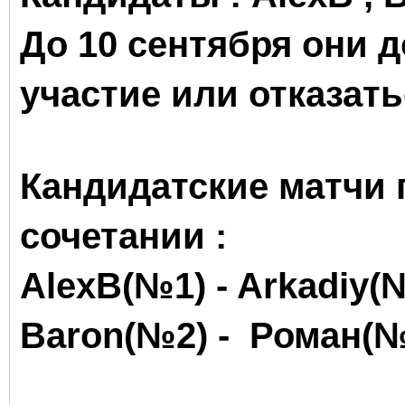
До 10 сентября они 
участие или отказат
Кандидатские матчи
сочетании :
AlexB(№1) -
Arkadiy
(
Baron
(№2) - Роман(