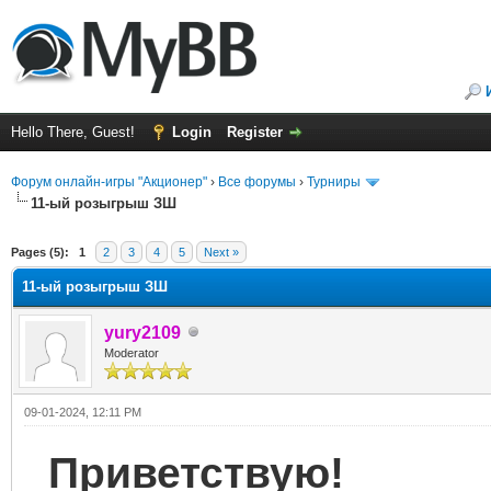
Hello There, Guest!
Login
Register
Форум онлайн-игры "Акционер"
›
Все форумы
›
Турниры
11-ый розыгрыш ЗШ
ge
Pages (5):
1
2
3
4
5
Next »
11-ый розыгрыш ЗШ
yury2109
Moderator
09-01-2024, 12:11 PM
Приветствую!