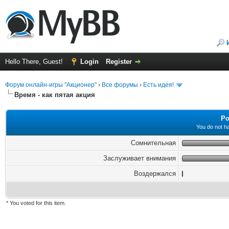
Hello There, Guest!
Login
Register
Форум онлайн-игры "Акционер"
›
Все форумы
›
Есть идея!
Время - как пятая акция
Po
You do not ha
Сомнительная
Заслуживает внимания
Воздержался
* You voted for this item.
ge