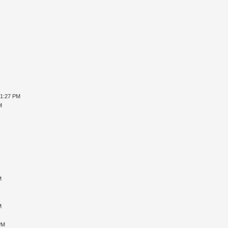
01:27 PM
M
M
M
M
PM