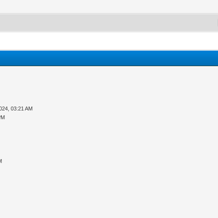
024, 03:21 AM
PM
M