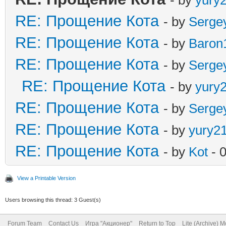
RE: Прощение Кота
- by
Serge
RE: Прощение Кота
- by
Baron
RE: Прощение Кота
- by
Serge
RE: Прощение Кота
- by
yury
RE: Прощение Кота
- by
Serge
RE: Прощение Кота
- by
yury2
RE: Прощение Кота
- by
Kot
- 
View a Printable Version
Users browsing this thread: 3 Guest(s)
Forum Team
Contact Us
Игра "Акционер"
Return to Top
Lite (Archive) 