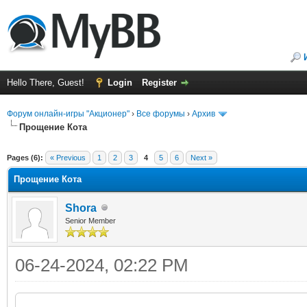
Hello There, Guest!
Login
Register
Форум онлайн-игры "Акционер"
›
Все форумы
›
Архив
Прощение Кота
ge
Pages (6):
« Previous
1
2
3
4
5
6
Next »
Прощение Кота
Shora
Senior Member
06-24-2024, 02:22 PM