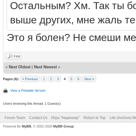
Остальным? Хм. Так ты б
выше других, мне жаль теб
Это я болен? Не смеши ме
Find
«
Next Oldest
|
Next Newest
»
Pages (6):
« Previous
1
2
3
4
5
6
Next »
View a Printable Version
Users browsing this thread: 1 Guest(s)
Forum Team
Contact Us
Игра "Акционер"
Return to Top
Lite (Archive) 
Powered By
MyBB
, © 2002-2026
MyBB Group
.