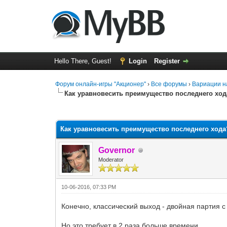
Hello There, Guest!
Login
Register
Форум онлайн-игры "Акционер"
›
Все форумы
›
Вариации н
Как уравновесить преимущество последнего ход
0 Vote(s) - 0 Average
1
2
3
4
5
Как уравновесить преимущество последнего хода
Governor
Moderator
10-06-2016, 07:33 PM
Конечно, классический выход - двойная партия 
Но это требует в 2 раза больше времени.