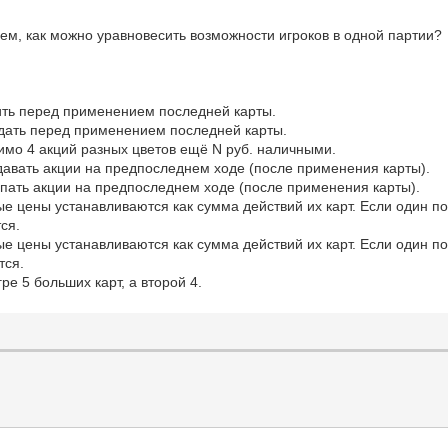
м, как можно уравновесить возможности игроков в одной партии?
пить перед применением последней карты.
одать перед применением последней карты.
имо 4 акций разных цветов ещё N руб. наличными.
давать акции на предпоследнем ходе (после применения карты).
упать акции на предпоследнем ходе (после применения карты).
е цены устанавливаются как сумма действий их карт. Если один под
тся.
е цены устанавливаются как сумма действий их карт. Если один под
тся.
ре 5 больших карт, а второй 4.