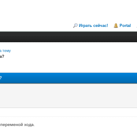
Играть сейчас!
Portal
а тему
а?
?
с переменой хода.