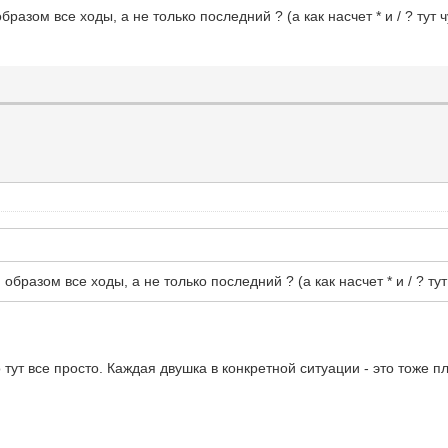
азом все ходы, а не только последний ? (а как насчет * и / ? тут ч
разом все ходы, а не только последний ? (а как насчет * и / ? тут 
то тут все просто. Каждая двушка в конкретной ситуации - это тоже п