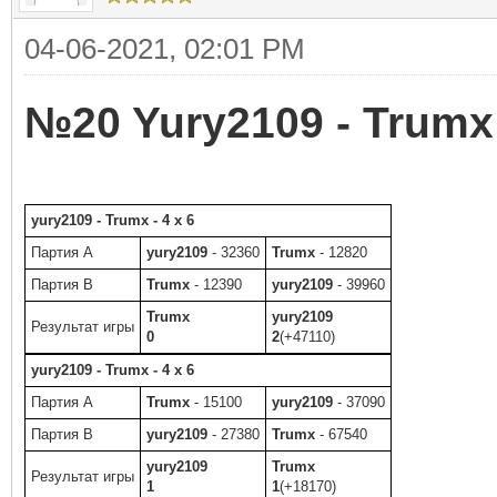
04-06-2021, 02:01 PM
№20
Yury2109 - Trumx
yury2109 - Trumx - 4 x 6
Партия A
yury2109
- 32360
Trumx
- 12820
Партия B
Trumx
- 12390
yury2109
- 39960
Trumx
yury2109
Результат игры
0
2
(+47110)
yury2109 - Trumx - 4 x 6
Партия A
Trumx
- 15100
yury2109
- 37090
Партия B
yury2109
- 27380
Trumx
- 67540
yury2109
Trumx
Результат игры
1
1
(+18170)