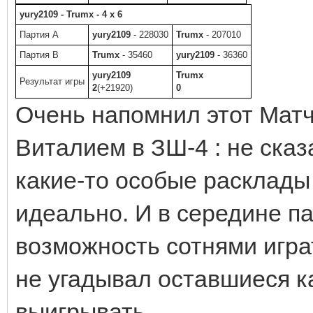
yury2109 - Trumx - 4 x 6
Партия A
yury2109
- 228030
Trumx
- 207010
Партия B
Trumx
- 35460
yury2109
- 36360
yury2109
Trumx
Результат игры
2
(+21920)
0
Очень напомнил этот Матч
Виталием в ЗШ-4 : не сказ
какие-то особые расклады
идеально. И в середине п
возможность сотнями играт
не угадывал оставшиеся к
выигрывать.