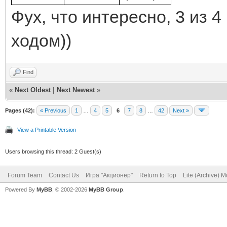
Фух, что интересно, 3 из
ходом))
Find
«
Next Oldest
|
Next Newest
»
Pages (42):
« Previous
1
…
4
5
6
7
8
…
42
Next »
View a Printable Version
Users browsing this thread: 2 Guest(s)
Forum Team
Contact Us
Игра "Акционер"
Return to Top
Lite (Archive) 
Powered By
MyBB
, © 2002-2026
MyBB Group
.