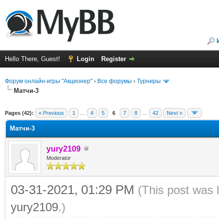
Hello There, Guest!
Login
Register
Форум онлайн-игры "Акционер"
›
Все форумы
›
Турниры
Матчи-3
ge
Pages (42):
« Previous
1
…
4
5
6
7
8
…
42
Next »
Матчи-3
yury2109
Moderator
03-31-2021, 01:29 PM
(This post was 
yury2109
.)