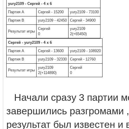
yury2109 - Сергей - 4 x 6
Партия A
Сергей - 15200
yury2109 - 73100
Партия B
yury2109 - 42450
Сергей - 34900
Сергей
yury2109
Результат игры
0
2(+65450)
Сергей - yury2109 - 4 x 6
Партия A
Сергей - 13600
yury2109 - 108920
Партия B
yury2109 - 32330
Сергей - 12760
yury2109
Сергей
Результат игры
2(+114890)
0
Начали сразу 3 партии м
завершились разгромами , 
результат был известен и 