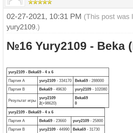
02-27-2021, 10:31 PM
(This post was 
yury2109
.)
№16 Yury2109 - Beka (
yury2109 - Beka69 - 4 x 6
Партия A
yury2109
- 334170
Beka69
- 288000
Партия B
Beka69
- 49630
yury2109
- 102080
yury2109
Beka69
Результат игры
2
(+98620)
0
yury2109 - Beka69 - 4 x 6
Партия A
Beka69
- 23660
yury2109
- 25800
Партия B
yury2109
- 44990
Beka69
- 31730