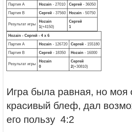
Партия A
Hozain
- 27010
Сергей
- 36050
Партия B
Сергей
- 37560
Hozain
- 50750
Hozain
Сергей
Результат игры
1
(+4150)
1
Hozain - Сергей - 4 x 6
Партия A
Hozain
- 126720
Сергей
- 155180
Партия B
Сергей
- 18350
Hozain
- 16000
Hozain
Сергей
Результат игры
0
2
(+30810)
Игра была равная, но моя 
красивый блеф, дал возмо
его пользу 4:2