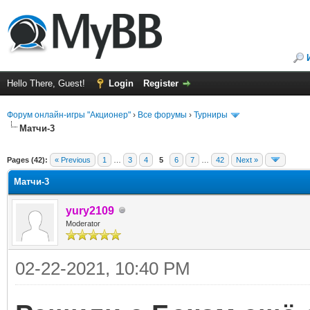
Hello There, Guest!
Login
Register
Форум онлайн-игры "Акционер"
›
Все форумы
›
Турниры
Матчи-3
ge
Pages (42):
« Previous
1
…
3
4
5
6
7
…
42
Next »
Матчи-3
yury2109
Moderator
02-22-2021, 10:40 PM