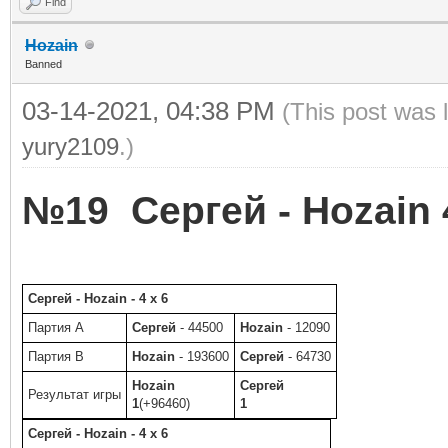
Find
Hozain
Banned
03-14-2021, 04:38 PM
(This post was 
yury2109
.)
№19 Сергей - Hozain 4
Сергей - Hozain - 4 x 6
Партия A
Сергей
- 44500
Hozain
- 12090
Партия B
Hozain
- 193600
Сергей
- 64730
Hozain
Сергей
Результат игры
1
(+96460)
1
Сергей - Hozain - 4 x 6