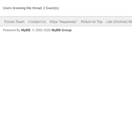
Users browsing this thread: 2 Guest(s)
Forum Team
Contact Us
Игра "Акционер"
Return to Top
Lite (Archive) 
Powered By
MyBB
, © 2002-2026
MyBB Group
.