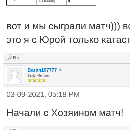
2
(+40000)
0
вот и мы сыграли матч))) в
это я с Юрой только катас
Find
Baron197777
Senior Member
03-09-2021, 05:18 PM
Начали с Хозяином матч!