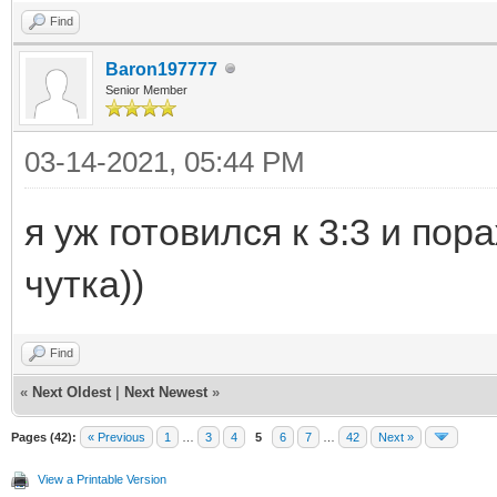
Find
Baron197777
Senior Member
03-14-2021, 05:44 PM
я уж готовился к 3:3 и по
чутка))
Find
«
Next Oldest
|
Next Newest
»
Pages (42):
« Previous
1
…
3
4
5
6
7
…
42
Next »
View a Printable Version