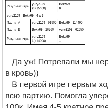
yury2109
Beka69
Результат игры
2
(+15400)
0
yury2109 - Beka69 - 4 x 6
Партия A
yury2109
- 91800
Beka69
- 114490
Партия B
Beka69
- 26260
yury2109
- 62950
yury2109
Beka69
Результат игры
1
(+14000)
1
Да уж! Потрепали мы нерв
в кровь))
В первой игре первым хо
всю партию. Помогла увер
100к. Имея 4-5 кратное пр