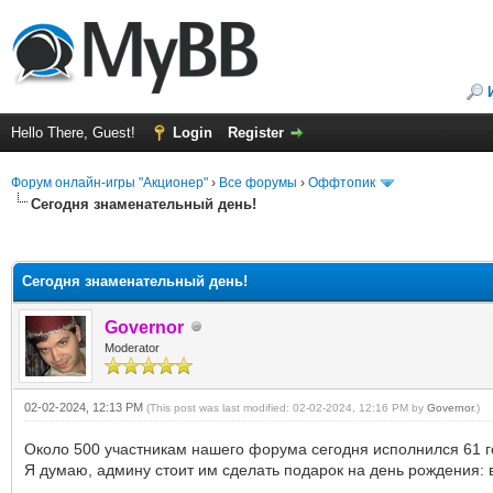
Hello There, Guest!
Login
Register
Форум онлайн-игры "Акционер"
›
Все форумы
›
Оффтопик
Сегодня знаменательный день!
ge
Сегодня знаменательный день!
Governor
Moderator
02-02-2024, 12:13 PM
(This post was last modified: 02-02-2024, 12:16 PM by
Governor
.)
Около 500 участникам нашего форума сегодня исполнился 61 г
Я думаю, админу стоит им сделать подарок на день рождения: в