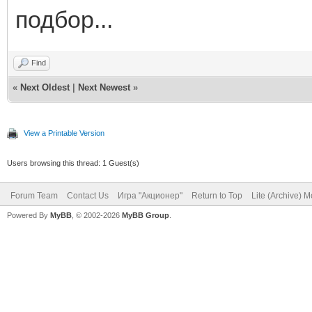
подбор...
Find
«
Next Oldest
|
Next Newest
»
View a Printable Version
Users browsing this thread: 1 Guest(s)
Forum Team
Contact Us
Игра "Акционер"
Return to Top
Lite (Archive) 
Powered By
MyBB
, © 2002-2026
MyBB Group
.