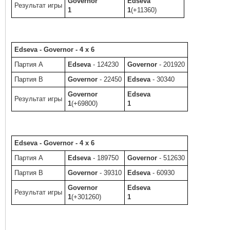
Governor
Edseva
Результат игры
1
1
(+11360)
Edseva - Governor - 4 x 6
Партия A
Edseva
- 124230
Governor
- 201920
Партия B
Governor
- 22450
Edseva
- 30340
Governor
Edseva
Результат игры
1
(+69800)
1
Edseva - Governor - 4 x 6
Партия A
Edseva
- 189750
Governor
- 512630
Партия B
Governor
- 39310
Edseva
- 60930
Governor
Edseva
Результат игры
1
(+301260)
1