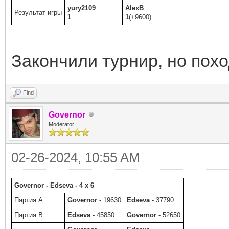
yury2109
AlexB
Результат игры
1
1
(+9600)
Закончили турнир, но пох
Find
Governor
Moderator
02-26-2024, 10:55 AM
Governor - Edseva - 4 x 6
Партия A
Governor
- 19630
Edseva
- 37790
Партия B
Edseva
- 45850
Governor
- 52650