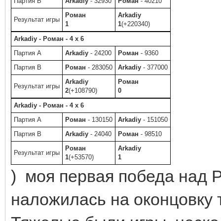
Партия B
Arkadiy
- 32930
Роман
- 40210
Роман
Arkadiy
Результат игры
1
1
(+220340)
Arkadiy - Роман - 4 x 6
Партия A
Arkadiy
- 24200
Роман
- 9360
Партия B
Роман
- 283050
Arkadiy
- 377000
Arkadiy
Роман
Результат игры
2
(+108790)
0
Arkadiy - Роман - 4 x 6
Партия A
Роман
- 130150
Arkadiy
- 151050
Партия B
Arkadiy
- 24040
Роман
- 98510
Роман
Arkadiy
Результат игры
1
(+53570)
1
) моя первая победа над Р
наложилась на оконцовку 