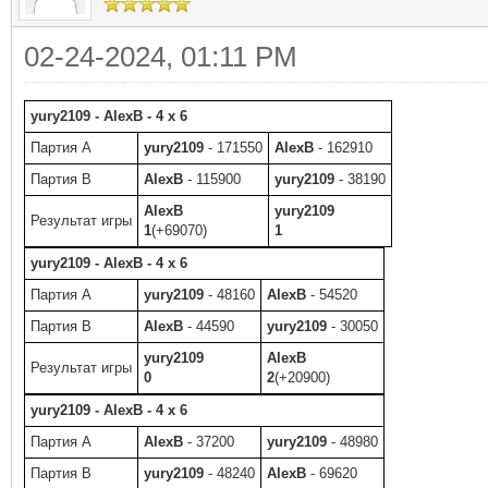
02-24-2024, 01:11 PM
yury2109 - AlexB - 4 x 6
Партия A
yury2109
- 171550
AlexB
- 162910
Партия B
AlexB
- 115900
yury2109
- 38190
AlexB
yury2109
Результат игры
1
(+69070)
1
yury2109 - AlexB - 4 x 6
Партия A
yury2109
- 48160
AlexB
- 54520
Партия B
AlexB
- 44590
yury2109
- 30050
yury2109
AlexB
Результат игры
0
2
(+20900)
yury2109 - AlexB - 4 x 6
Партия A
AlexB
- 37200
yury2109
- 48980
Партия B
yury2109
- 48240
AlexB
- 69620