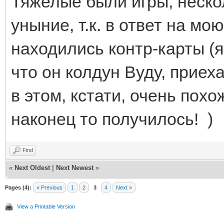
Тяжелые были игры, неско
уныние, т.к. в ответ на мо
находились контр-карты (
что он колдун Вуду, приех
в этом, кстати, очень пох
наконец то получилось! )
Find
«
Next Oldest
|
Next Newest
»
Pages (4):
« Previous
1
2
3
4
Next »
View a Printable Version