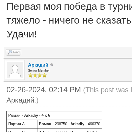
Первая моя победа в турни
тяжело - ничего не сказать
Удачи!
Find
Аркадий
Senior Member
02-26-2024, 02:14 PM
(This post was 
Аркадий
.)
Роман - Arkadiy - 4 x 6
Партия A
Роман
- 238750
Arkadiy
- 466370