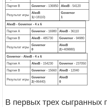
Партия B
Governor
- 136950
AlexB
- 54120
AlexB
Governor
Результат игры
1
(+18110)
1
AlexB - Governor - 4 x 6
Партия A
Governor
- 16980
AlexB
- 36110
Партия B
AlexB
- 485730
Governor
- 94980
Governor
AlexB
Результат игры
0
2
(+409880)
Governor - AlexB - 4 x 6
Партия A
AlexB
- 154230
Governor
- 237050
Партия B
Governor
- 15660
AlexB
- 12040
Governor
AlexB
Результат игры
2
(+86440)
0
В первых трех сыгранных п