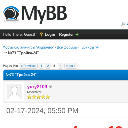
Hello There, Guest!
Login
Register
Форум онлайн-игры "Акционер"
›
Все форумы
›
Турниры
№73 "Тройка-24"
ge
Pages (4):
« Previous
1
2
3
4
Next »
№73 "Тройка-24"
yury2109
Moderator
02-17-2024, 05:50 PM