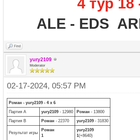
4 тур 18
ALE - EDS
AR
Find
yury2109
Moderator
02-17-2024, 05:57 PM
Роман - yury2109 - 4 x 6
Партия A
yury2109
- 12980
Роман
- 13800
Партия B
Роман
- 22370
yury2109
- 31830
Роман
yury2109
Результат игры
1
1
(+8640)