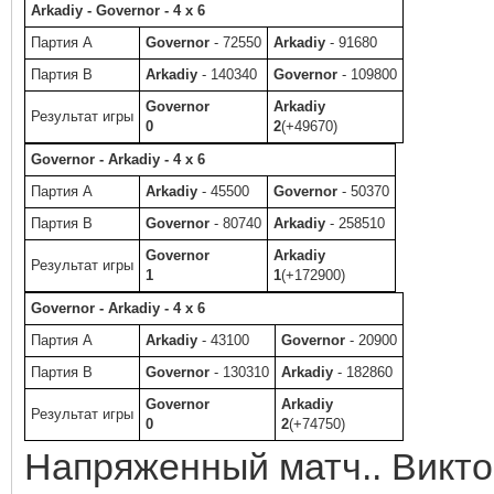
Arkadiy - Governor - 4 x 6
Партия A
Governor
- 72550
Arkadiy
- 91680
Партия B
Arkadiy
- 140340
Governor
- 109800
Governor
Arkadiy
Результат игры
0
2
(+49670)
Governor - Arkadiy - 4 x 6
Партия A
Arkadiy
- 45500
Governor
- 50370
Партия B
Governor
- 80740
Arkadiy
- 258510
Governor
Arkadiy
Результат игры
1
1
(+172900)
Governor - Arkadiy - 4 x 6
Партия A
Arkadiy
- 43100
Governor
- 20900
Партия B
Governor
- 130310
Arkadiy
- 182860
Governor
Arkadiy
Результат игры
0
2
(+74750)
Напряженный матч.. Викто