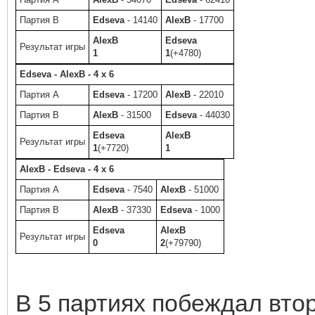
Партия B
Edseva
- 14140
AlexB
- 17700
AlexB
Edseva
Результат игры
1
1
(+4780)
Edseva - AlexB - 4 x 6
Партия A
Edseva
- 17200
AlexB
- 22010
Партия B
AlexB
- 31500
Edseva
- 44030
Edseva
AlexB
Результат игры
1
(+7720)
1
AlexB - Edseva - 4 x 6
Партия A
Edseva
- 7540
AlexB
- 51000
Партия B
AlexB
- 37330
Edseva
- 1000
Edseva
AlexB
Результат игры
0
2
(+79790)
В 5 партиях побеждал втор