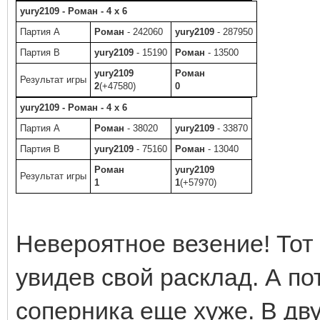
yury2109 - Роман - 4 x 6
Партия A
Роман
- 242060
yury2109
- 287950
Партия B
yury2109
- 15190
Роман
- 13500
yury2109
Роман
Результат игры
2
(+47580)
0
yury2109 - Роман - 4 x 6
Партия A
Роман
- 38020
yury2109
- 33870
Партия B
yury2109
- 75160
Роман
- 13040
Роман
yury2109
Результат игры
1
1
(+57970)
Невероятное везение! Тот 
увидев свой расклад. А по
соперника еще хуже. В дв