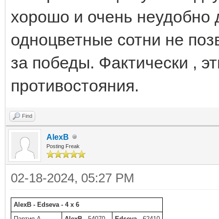
хорошо и очень неудобно д
одноцветные сотни не поз
за победы. Фактически , э
противостояния.
Find
AlexB
Posting Freak
02-18-2024, 05:27 PM
AlexB - Edseva - 4 x 6
Партия A
AlexB
- 54070
Edseva
- 62410