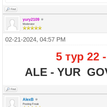
Find
yury2109
Moderator
02-21-2024, 04:57 PM
5 тур 22 
ALE - YUR GO
Find
AlexB
Posting Freak