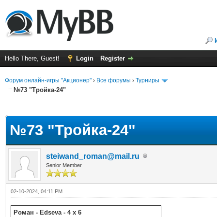
Hello There, Guest!
Login
Register
Форум онлайн-игры "Акционер"
›
Все форумы
›
Турниры
№73 "Тройка-24"
ge
№73 "Тройка-24"
steiwand_roman@mail.ru
Senior Member
02-10-2024, 04:11 PM
Роман - Edseva - 4 x 6