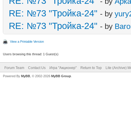
RE: №73 "Тройка-24"
- by
Арк
RE: №73 "Тройка-24"
- by
yury
RE: №73 "Тройка-24"
- by
Baro
View a Printable Version
Users browsing this thread: 1 Guest(s)
Forum Team
Contact Us
Игра "Акционер"
Return to Top
Lite (Archive) 
Powered By
MyBB
, © 2002-2026
MyBB Group
.