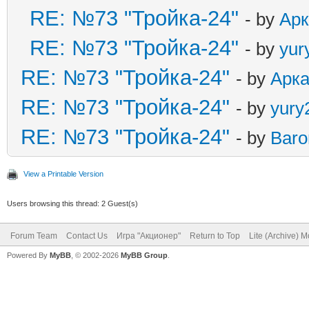
RE: №73 "Тройка-24"
- by
Ар
RE: №73 "Тройка-24"
- by
yur
RE: №73 "Тройка-24"
- by
Арк
RE: №73 "Тройка-24"
- by
yury
RE: №73 "Тройка-24"
- by
Baro
View a Printable Version
Users browsing this thread: 2 Guest(s)
Forum Team
Contact Us
Игра "Акционер"
Return to Top
Lite (Archive) 
Powered By
MyBB
, © 2002-2026
MyBB Group
.