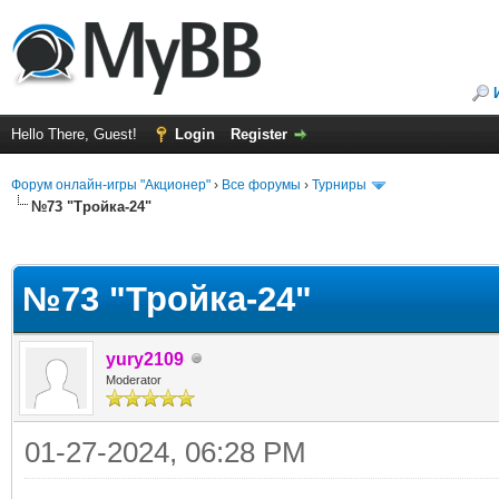
Hello There, Guest!
Login
Register
Форум онлайн-игры "Акционер"
›
Все форумы
›
Турниры
№73 "Тройка-24"
ge
№73 "Тройка-24"
yury2109
Moderator
01-27-2024, 06:28 PM