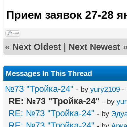
Прием заявок 27-28 ян
Find
«
Next Oldest
|
Next Newest
Messages In This Thread
№73 "Тройка-24"
- by
yury2109
-
RE: №73 "Тройка-24"
- by
yu
RE: №73 "Тройка-24"
- by
Эду
RE: №73 "Тройка-24"
- by
Арк