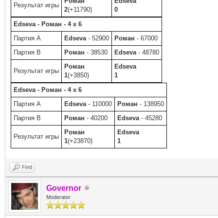
Роман
Edseva
Результат игры
2
(+11790)
0
Edseva - Роман - 4 x 6
Партия A
Edseva
- 52900
Роман
- 67000
Партия B
Роман
- 38530
Edseva
- 48780
Роман
Edseva
Результат игры
1
(+3850)
1
Edseva - Роман - 4 x 6
Партия A
Edseva
- 110000
Роман
- 138950
Партия B
Роман
- 40200
Edseva
- 45280
Роман
Edseva
Результат игры
1
(+23870)
1
Find
Governor
Moderator