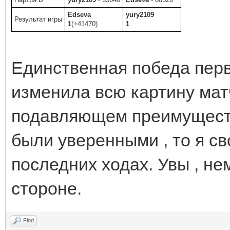
Edseva
yury2109
Результат игры
1
(+41470)
1
Единственная победа первы
изменила всю картину мат
подавляющем преимуществ
были уверенными , то я св
последних ходах. Увы , не
стороне.
Find