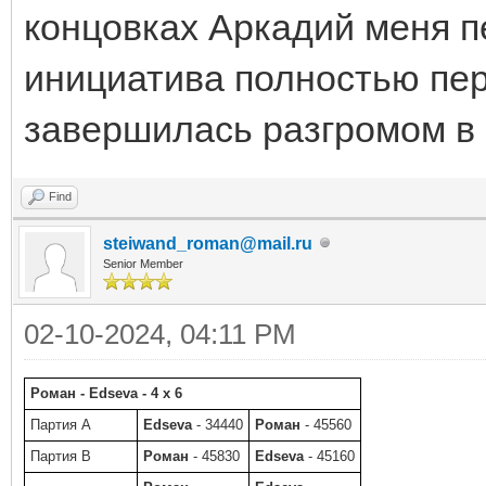
концовках Аркадий меня п
инициатива полностью пер
завершилась разгромом в 
Find
steiwand_roman@mail.ru
Senior Member
02-10-2024, 04:11 PM
Роман - Edseva - 4 x 6
Партия A
Edseva
- 34440
Роман
- 45560
Партия B
Роман
- 45830
Edseva
- 45160