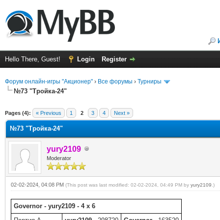
Hello There, Guest!
Login
Register
Форум онлайн-игры "Акционер"
›
Все форумы
›
Турниры
№73 "Тройка-24"
ge
Pages (4):
« Previous
1
2
3
4
Next »
№73 "Тройка-24"
yury2109
Moderator
02-02-2024, 04:08 PM
(This post was last modified: 02-02-2024, 04:49 PM by
yury2109
.)
Governor - yury2109 - 4 x 6