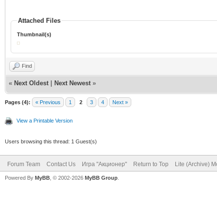
Attached Files
Thumbnail(s)
Find
«
Next Oldest
|
Next Newest
»
Pages (4):
« Previous
1
2
3
4
Next »
View a Printable Version
Users browsing this thread: 1 Guest(s)
Forum Team
Contact Us
Игра "Акционер"
Return to Top
Lite (Archive) 
Powered By
MyBB
, © 2002-2026
MyBB Group
.