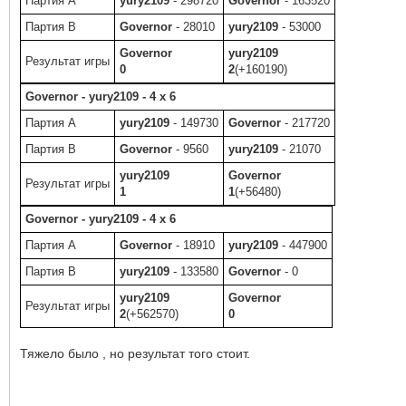
Партия A
yury2109
- 298720
Governor
- 163520
Партия B
Governor
- 28010
yury2109
- 53000
Governor
yury2109
Результат игры
0
2
(+160190)
Governor - yury2109 - 4 x 6
Партия A
yury2109
- 149730
Governor
- 217720
Партия B
Governor
- 9560
yury2109
- 21070
yury2109
Governor
Результат игры
1
1
(+56480)
Governor - yury2109 - 4 x 6
Партия A
Governor
- 18910
yury2109
- 447900
Партия B
yury2109
- 133580
Governor
- 0
yury2109
Governor
Результат игры
2
(+562570)
0
Тяжело было , но результат того стоит.