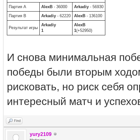
Партия A
AlexB
- 36000
Arkadiy
- 56930
Партия B
Arkadiy
- 62220
AlexB
- 136100
Arkadiy
AlexB
Результат игры
1
1
(+52950)
И снова минимальная побед
победы были вторым ходо
рисковать, но риск себя о
интересный матч и успехов
Find
yury2109
Moderator