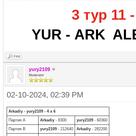
3 тур 11
YUR -
ARK
ALE
Find
yury2109
Moderator
02-10-2024, 02:39 PM
Arkadiy - yury2109 - 4 x 6
Партия A
Arkadiy
- 8300
yury2109
- 60360
Партия B
yury2109
- 212640
Arkadiy
- 282200