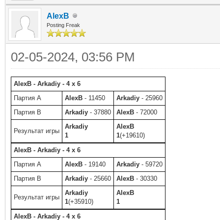
AlexB
Posting Freak
02-05-2024, 03:56 PM
AlexB - Arkadiy - 4 x 6
Партия A
AlexB
- 11450
Arkadiy
- 25960
Партия B
Arkadiy
- 37880
AlexB
- 72000
Arkadiy
AlexB
Результат игры
1
1
(+19610)
AlexB - Arkadiy - 4 x 6
Партия A
AlexB
- 19140
Arkadiy
- 59720
Партия B
Arkadiy
- 25660
AlexB
- 30330
Arkadiy
AlexB
Результат игры
1
(+35910)
1
AlexB - Arkadiy - 4 x 6