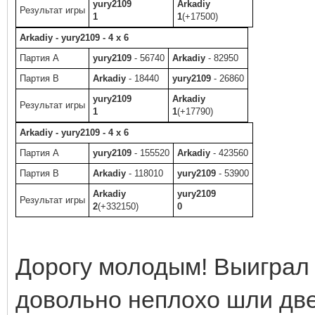
yury2109
Arkadiy
Результат игры
1
1
(+17500)
Arkadiy - yury2109 - 4 x 6
Партия A
yury2109
- 56740
Arkadiy
- 82950
Партия B
Arkadiy
- 18440
yury2109
- 26860
yury2109
Arkadiy
Результат игры
1
1
(+17790)
Arkadiy - yury2109 - 4 x 6
Партия A
yury2109
- 155520
Arkadiy
- 423560
Партия B
Arkadiy
- 118010
yury2109
- 53900
Arkadiy
yury2109
Результат игры
2
(+332150)
0
Дорогу молодым! Выиграл
довольно неплохо шли две