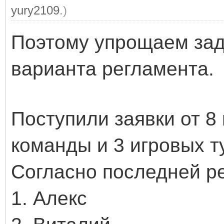
yury2109
.)
Поэтому упрощаем зада
варианта регламента.
Поступили заявки от 8 
команды и 3 игровых т
Согласно последней ре
1. Алекс