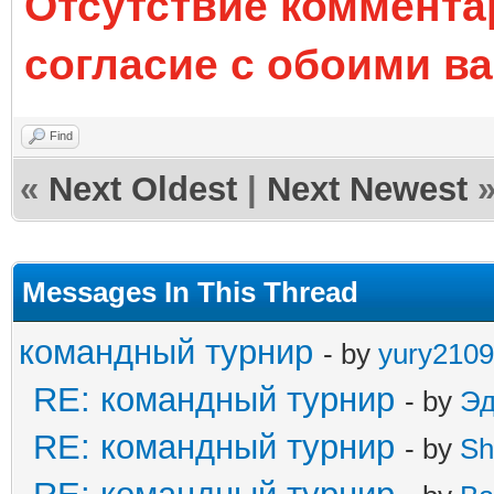
Отсутствие коммента
согласие с обоими в
Find
«
Next Oldest
|
Next Newest
Messages In This Thread
командный турнир
- by
yury2109
RE: командный турнир
- by
Эд
RE: командный турнир
- by
Sh