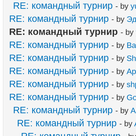
RE: командный турнир
- by
y
RE: командный турнир
- by
Эд
RE: командный турнир
- by
RE: командный турнир
- by
Ba
RE: командный турнир
- by
Sh
RE: командный турнир
- by
Ар
RE: командный турнир
- by
sh
RE: командный турнир
- by
Go
RE: командный турнир
- by
А
RE: командный турнир
- by