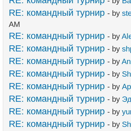
RE: командный турнир
- by
Ba
RE: командный турнир
- by
st
AM
RE: командный турнир
- by
Al
RE: командный турнир
- by
sh
RE: командный турнир
- by
An
RE: командный турнир
- by
Sh
RE: командный турнир
- by
Ар
RE: командный турнир
- by
Эд
RE: командный турнир
- by
yu
RE: командный турнир
- by
Sh