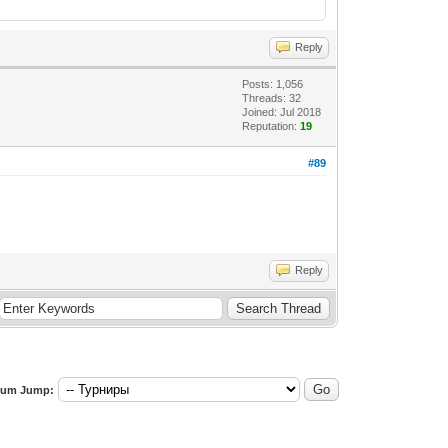
Reply
Posts: 1,056
Threads: 32
Joined: Jul 2018
Reputation:
19
#89
Reply
rum Jump: