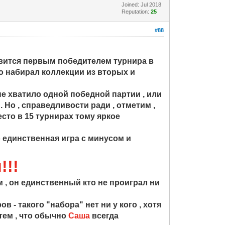
Joined: Jul 2018
Reputation:
25
#88
новится первым победителем турнира в
бо набирал коллекции из вторых и
 не хватило одной победной партии , или
 Но , справедливости ради , отметим ,
есто в 15 турнирах тому яркое
о единственная игра с минусом и
!!!
м , он единственный кто не проиграл ни
в - такого "набора" нет ни у кого , хотя
тем , что обычно
Саша
всегда