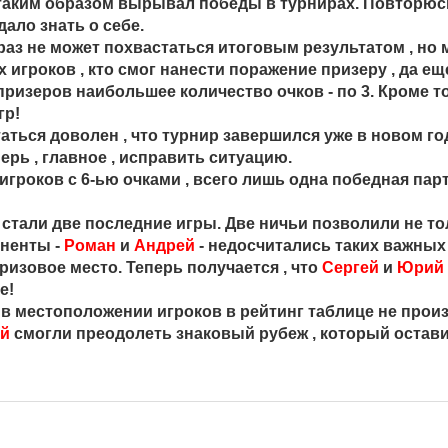
 таким образом вырывал победы в турнирах. Повторюсь 
дало знать о себе.
раз не может похвастаться итоговым результатом , но
 игроков , кто смог нанести поражение призеру , да е
призеров наибольшее количество очков - по 3. Кроме то
гр!
таться доволен , что турнир завершился уже в новом г
ерь , главное , исправить ситуацию.
 игроков с 6-ью очками , всего лишь одна победная па
стали две последние игры. Две ничьи позволили не то
оненты -
Роман
и
Андрей
- недосчитались таких важных
ризовое место. Теперь получается , что
Сергей
и
Юрий
е!
в местоположении игроков в рейтинг таблице не прои
ей
смогли преодолеть знаковый рубеж , который остав