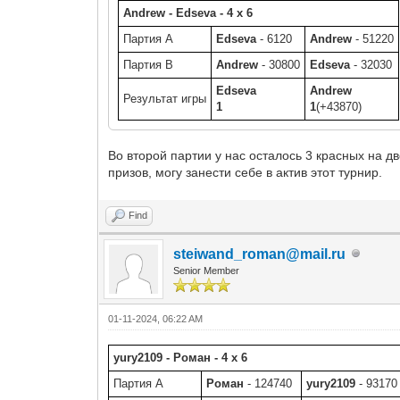
Andrew - Edseva - 4 x 6
Партия A
Edseva
- 6120
Andrew
- 51220
Партия B
Andrew
- 30800
Edseva
- 32030
Edseva
Andrew
Результат игры
1
1
(+43870)
Во второй партии у нас осталось 3 красных на д
призов, могу занести себе в актив этот турнир.
Find
steiwand_roman@mail.ru
Senior Member
01-11-2024, 06:22 AM
yury2109 - Роман - 4 x 6
Партия A
Роман
- 124740
yury2109
- 93170