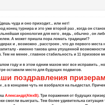
ешь чуда и оно приходит... или нет!
под конец турнира и это уже второй раз , когда он ста
альнейшая хронология для него , ведь , обычно , он ли
телем. А может пришла пора ломать традиции!?
дерах и , возможно , расстроен , что до первого места
капиталу - именно такова цена упущенной возможности.
 Тем не менее , главное стабильность и 11 призовое м
лом году и в этом одним махом мог все исправить , н
гре оставили место для будущих подвигов.
ши поздравления призерам
и , а в концовке чуть не взобрался на пьедестал. Приче
ниш
Александр(AlexB)
. Три поражения от будущих призеро
ки смогли выиграть. Тем более удивительна ситуация 