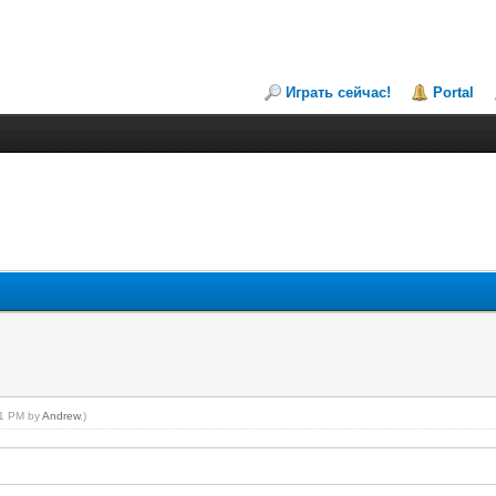
Играть сейчас!
Portal
:41 PM by
Andrew
.)