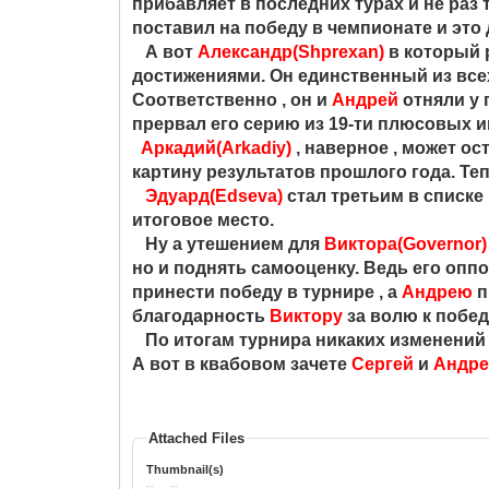
прибавляет в последних турах и не раз
поставил на победу в чемпионате и это 
А вот
Александр(Shprexan)
в который 
достижениями. Он единственный из всех
Соответственно , он и
Андрей
отняли у 
прервал его серию из 19-ти плюсовых и
Аркадий(Arkadiy)
, наверное , может ос
картину результатов прошлого года. Теп
Эдуард(Edseva)
стал третьим в списке
итоговое место.
Ну а утешением для
Виктора(Governor)
но и поднять самооценку. Ведь его опп
принести победу в турнире , а
Андрею
п
благодарность
Виктору
за волю к побед
По итогам турнира никаких изменений 
А вот в квабовом зачете
Сергей
и
Андр
Attached Files
Thumbnail(s)