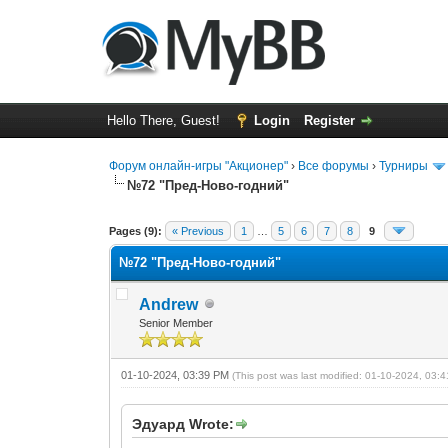
Hello There, Guest!
Login
Register
Форум онлайн-игры "Акционер"
›
Все форумы
›
Турниры
№72 "Пред-Ново-годний"
0 Vote(s) - 0 Average
1
2
3
4
5
Pages (9):
« Previous
1
…
5
6
7
8
9
№72 "Пред-Ново-годний"
Andrew
Senior Member
01-10-2024, 03:39 PM
(This post was last modified: 01-10-2024, 03
Эдуард Wrote: