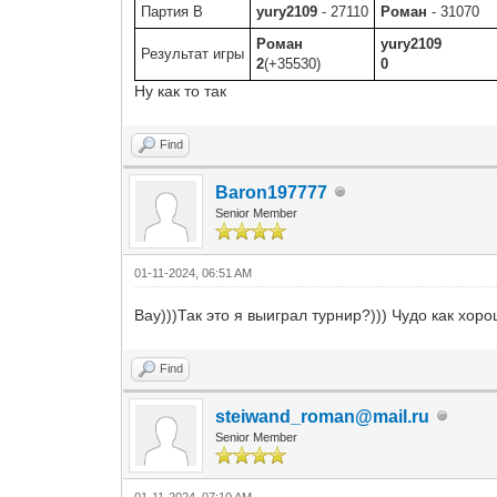
Партия B
yury2109
- 27110
Роман
- 31070
Роман
yury2109
Результат игры
2
(+35530)
0
Ну как то так
Find
Baron197777
Senior Member
01-11-2024, 06:51 AM
Вау)))Так это я выиграл турнир?))) Чудо как хоро
Find
steiwand_roman@mail.ru
Senior Member
01-11-2024, 07:10 AM