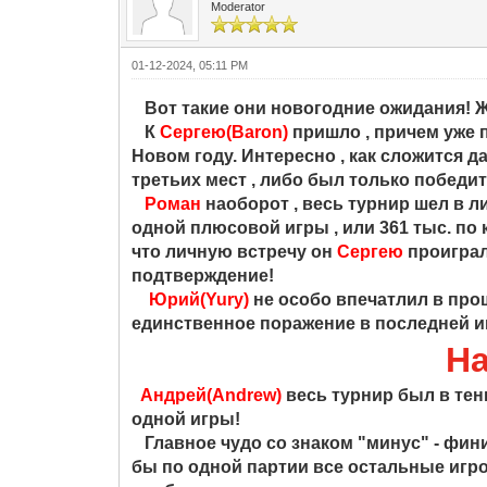
Moderator
01-12-2024, 05:11 PM
Вот такие они новогодние ожидания! Жд
К
Сергею(Baron)
пришло , причем уже 
Новом году. Интересно , как сложится д
третьих мест , либо был только победи
Роман
наоборот , весь турнир шел в ли
одной плюсовой игры , или 361 тыс. по 
что личную встречу он
Сергею
проиграл.
подтверждение!
Юрий(Yury)
не особо впечатлил в прош
единственное поражение в последней и
На
Андрей(Andrew)
весь турнир был в тен
одной игры!
Главное чудо со знаком "минус" - фи
бы по одной партии все остальные игро