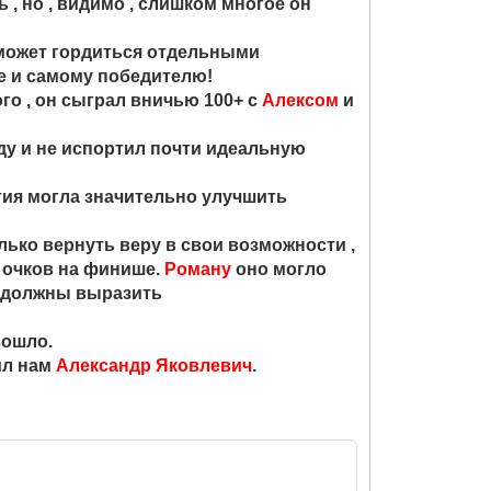
, но , видимо , слишком многое он
 может гордиться отдельными
ще и самому победителю!
го , он сыграл вничью 100+ с
Алексом
и
оду и не испортил почти идеальную
ртия могла значительно улучшить
лько вернуть веру в свои возможности ,
 очков на финише.
Роману
оно могло
должны выразить
зошло.
ил нам
Александр Яковлевич
.