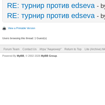
RE: турнир против edseva
- 
RE: турнир против edseva
- 
View a Printable Version
Users browsing this thread: 1 Guest(s)
Forum Team
Contact Us
Игра "Акционер"
Return to Top
Lite (Archive) 
Powered By
MyBB
, © 2002-2026
MyBB Group
.