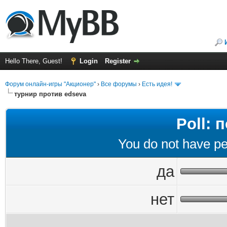
Hello There, Guest!
Login
Register
Форум онлайн-игры "Акционер"
›
Все форумы
›
Есть идея!
турнир против edseva
Poll:
You do not have per
да
нет